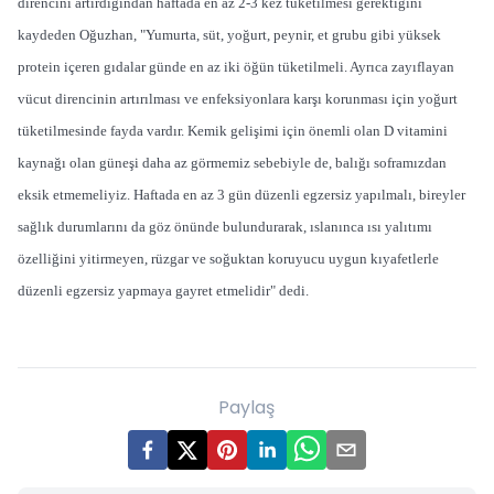
direncini artırdığından haftada en az 2-3 kez tüketilmesi gerektiğini
kaydeden Oğuzhan, "Yumurta, süt, yoğurt, peynir, et grubu gibi yüksek
protein içeren gıdalar günde en az iki öğün tüketilmeli. Ayrıca zayıflayan
vücut direncinin artırılması ve enfeksiyonlara karşı korunması için yoğurt
tüketilmesinde fayda vardır. Kemik gelişimi için önemli olan D vitamini
kaynağı olan güneşi daha az görmemiz sebebiyle de, balığı soframızdan
eksik etmemeliyiz. Haftada en az 3 gün düzenli egzersiz yapılmalı, bireyler
sağlık durumlarını da göz önünde bulundurarak, ıslanınca ısı yalıtımı
özelliğini yitirmeyen, rüzgar ve soğuktan koruyucu uygun kıyafetlerle
düzenli egzersiz yapmaya gayret etmelidir" dedi.
Paylaş