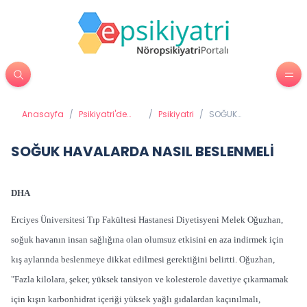
Anasayfa
/
Psikiyatri'de
/
Psikiyatri
/
SOĞUK
Tedavi
HAVALARDA NASIL
Yöntemleri
BESLENMELİ
SOĞUK HAVALARDA NASIL BESLENMELİ
DHA
Erciyes Üniversitesi Tıp Fakültesi Hastanesi Diyetisyeni Melek Oğuzhan,
soğuk havanın insan sağlığına olan olumsuz etkisini en aza indirmek için
kış aylarında beslenmeye dikkat edilmesi gerektiğini belirtti. Oğuzhan,
"Fazla kilolara, şeker, yüksek tansiyon ve kolesterole davetiye çıkarmamak
için kışın karbonhidrat içeriği yüksek yağlı gıdalardan kaçınılmalı,