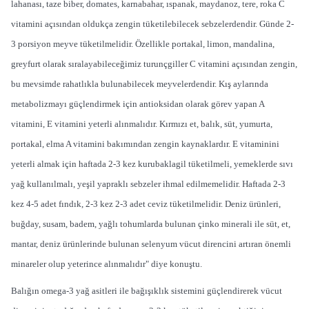
lahanası, taze biber, domates, karnabahar, ıspanak, maydanoz, tere, roka C
vitamini açısından oldukça zengin tüketilebilecek sebzelerdendir. Günde 2-
3 porsiyon meyve tüketilmelidir. Özellikle portakal, limon, mandalina,
greyfurt olarak sıralayabileceğimiz turunçgiller C vitamini açısından zengin,
bu mevsimde rahatlıkla bulunabilecek meyvelerdendir. Kış aylarında
metabolizmayı güçlendirmek için antioksidan olarak görev yapan A
vitamini, E vitamini yeterli alınmalıdır. Kırmızı et, balık, süt, yumurta,
portakal, elma A vitamini bakımından zengin kaynaklardır. E vitaminini
yeterli almak için haftada 2-3 kez kurubaklagil tüketilmeli, yemeklerde sıvı
yağ kullanılmalı, yeşil yapraklı sebzeler ihmal edilmemelidir. Haftada 2-3
kez 4-5 adet fındık, 2-3 kez 2-3 adet ceviz tüketilmelidir. Deniz ürünleri,
buğday, susam, badem, yağlı tohumlarda bulunan çinko minerali ile süt, et,
mantar, deniz ürünlerinde bulunan selenyum vücut direncini artıran önemli
minareler olup yeterince alınmalıdır" diye konuştu.
Balığın omega-3 yağ asitleri ile bağışıklık sistemini güçlendirerek vücut