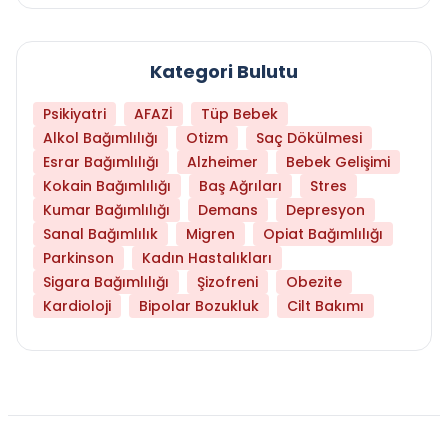
Kategori Bulutu
Psikiyatri
AFAZİ
Tüp Bebek
Alkol Bağımlılığı
Otizm
Saç Dökülmesi
Esrar Bağımlılığı
Alzheimer
Bebek Gelişimi
Kokain Bağımlılığı
Baş Ağrıları
Stres
Kumar Bağımlılığı
Demans
Depresyon
Sanal Bağımlılık
Migren
Opiat Bağımlılığı
Parkinson
Kadın Hastalıkları
Sigara Bağımlılığı
Şizofreni
Obezite
Kardioloji
Bipolar Bozukluk
Cilt Bakımı