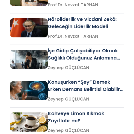
Prof.Dr. Nevzat TARHAN
Nöroliderlik ve Vicdani Zekâ:
Geleceğin Liderlik Modeli
Prof.Dr. Nevzat TARHAN
İşe Gidip Çalışabiliyor Olmak
Sağlıklı Olduğunuz Anlamına
Gelir mi?
Zeynep GÜÇLÜCAN
Konuşurken “Şey” Demek
Erken Demans Belirtisi Olabilir
mi?
Zeynep GÜÇLÜCAN
Kahveye Limon Sıkmak
Zayıflatır mı?
Zeynep GÜÇLÜCAN