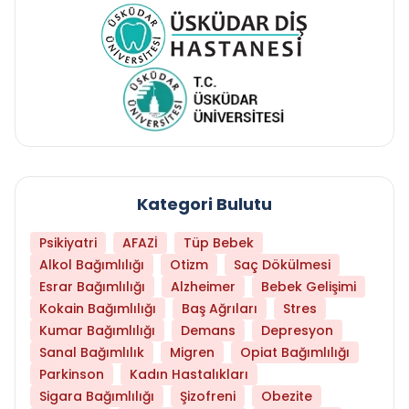
Kategori Bulutu
Psikiyatri
AFAZİ
Tüp Bebek
Alkol Bağımlılığı
Otizm
Saç Dökülmesi
Esrar Bağımlılığı
Alzheimer
Bebek Gelişimi
Kokain Bağımlılığı
Baş Ağrıları
Stres
Kumar Bağımlılığı
Demans
Depresyon
Sanal Bağımlılık
Migren
Opiat Bağımlılığı
Parkinson
Kadın Hastalıkları
Sigara Bağımlılığı
Şizofreni
Obezite