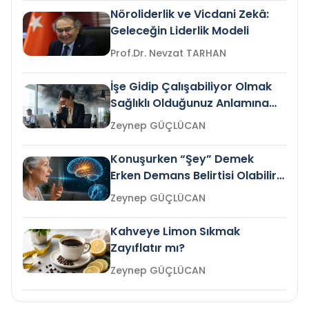
Nöroliderlik ve Vicdani Zekâ:
Geleceğin Liderlik Modeli
Prof.Dr. Nevzat TARHAN
İşe Gidip Çalışabiliyor Olmak
Sağlıklı Olduğunuz Anlamına
Gelir mi?
Zeynep GÜÇLÜCAN
Konuşurken “Şey” Demek
Erken Demans Belirtisi Olabilir
mi?
Zeynep GÜÇLÜCAN
Kahveye Limon Sıkmak
Zayıflatır mı?
Zeynep GÜÇLÜCAN