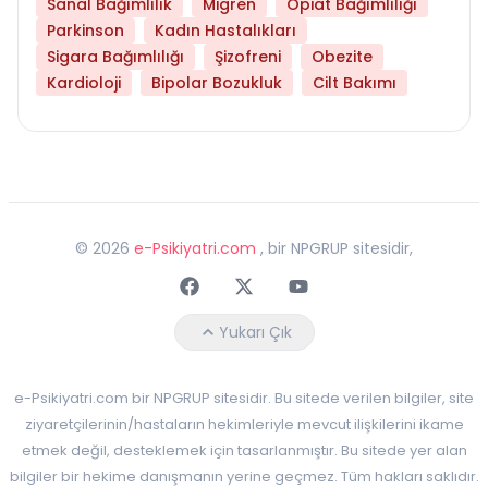
Sanal Bağımlılık
Migren
Opiat Bağımlılığı
Parkinson
Kadın Hastalıkları
Sigara Bağımlılığı
Şizofreni
Obezite
Kardioloji
Bipolar Bozukluk
Cilt Bakımı
©
2026
e-Psikiyatri.com
, bir NPGRUP sitesidir,
Faceebok
Twitter
Youtube
Yukarı Çık
e-Psikiyatri.com bir NPGRUP sitesidir. Bu sitede verilen bilgiler, site
ziyaretçilerinin/hastaların hekimleriyle mevcut ilişkilerini ikame
etmek değil, desteklemek için tasarlanmıştır. Bu sitede yer alan
bilgiler bir hekime danışmanın yerine geçmez. Tüm hakları saklıdır.