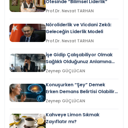
Ötesinde “Bilimsel Liderlik”
Prof.Dr. Nevzat TARHAN
Nöroliderlik ve Vicdani Zekâ:
Geleceğin Liderlik Modeli
Prof.Dr. Nevzat TARHAN
İşe Gidip Çalışabiliyor Olmak
Sağlıklı Olduğunuz Anlamına
Gelir mi?
Zeynep GÜÇLÜCAN
Konuşurken “Şey” Demek
Erken Demans Belirtisi Olabilir
mi?
Zeynep GÜÇLÜCAN
Kahveye Limon Sıkmak
Zayıflatır mı?