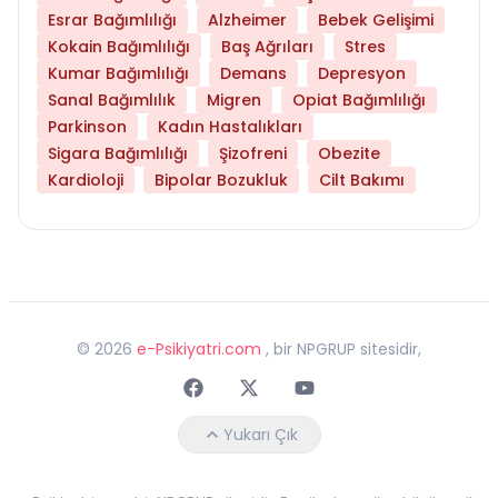
Esrar Bağımlılığı
Alzheimer
Bebek Gelişimi
Kokain Bağımlılığı
Baş Ağrıları
Stres
Kumar Bağımlılığı
Demans
Depresyon
Sanal Bağımlılık
Migren
Opiat Bağımlılığı
Parkinson
Kadın Hastalıkları
Sigara Bağımlılığı
Şizofreni
Obezite
Kardioloji
Bipolar Bozukluk
Cilt Bakımı
©
2026
e-Psikiyatri.com
, bir NPGRUP sitesidir,
Faceebok
Twitter
Youtube
Yukarı Çık