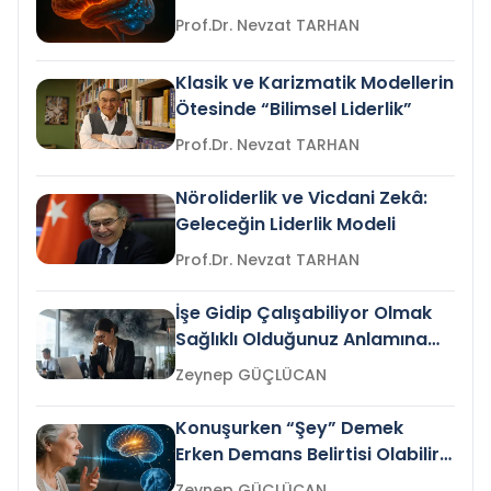
Prof.Dr. Nevzat TARHAN
Klasik ve Karizmatik Modellerin
Ötesinde “Bilimsel Liderlik”
Prof.Dr. Nevzat TARHAN
Nöroliderlik ve Vicdani Zekâ:
Geleceğin Liderlik Modeli
Prof.Dr. Nevzat TARHAN
İşe Gidip Çalışabiliyor Olmak
Sağlıklı Olduğunuz Anlamına
Gelir mi?
Zeynep GÜÇLÜCAN
Konuşurken “Şey” Demek
Erken Demans Belirtisi Olabilir
mi?
Zeynep GÜÇLÜCAN