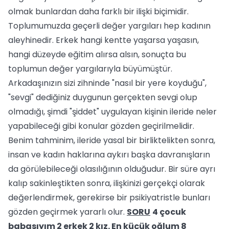
olmak bunlardan daha farklı bir ilişki biçimidir.
Toplumumuzda geçerli değer yargıları hep kadının
aleyhinedir. Erkek hangi kentte yaşarsa yaşasın,
hangi düzeyde eğitim alırsa alsın, sonuçta bu
toplumun değer yargılarıyla büyümüştür.
Arkadaşınızın sizi zihninde "nasıl bir yere koyduğu",
"sevgi" dediğiniz duygunun gerçekten sevgi olup
olmadığı, şimdi "şiddet" uygulayan kişinin ileride neler
yapabileceği gibi konular gözden geçirilmelidir.
Benim tahminim, ileride yasal bir birliktelikten sonra,
insan ve kadın haklarına aykırı başka davranışların
da görülebileceği olasılığının olduğudur. Bir süre ayrı
kalıp sakinleştikten sonra, ilişkinizi gerçekçi olarak
değerlendirmek, gerekirse bir psikiyatristle bunları
gözden geçirmek yararlı olur.
SORU
4 çocuk
babasıyım 2 erkek 2 kız. En küçük oğlum 8