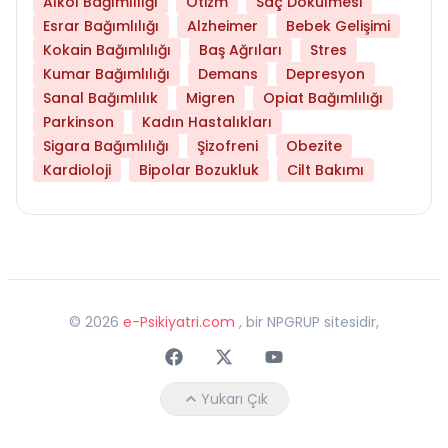
Alkol Bağımlılığı
Otizm
Saç Dökülmesi
Esrar Bağımlılığı
Alzheimer
Bebek Gelişimi
Kokain Bağımlılığı
Baş Ağrıları
Stres
Kumar Bağımlılığı
Demans
Depresyon
Sanal Bağımlılık
Migren
Opiat Bağımlılığı
Parkinson
Kadın Hastalıkları
Sigara Bağımlılığı
Şizofreni
Obezite
Kardioloji
Bipolar Bozukluk
Cilt Bakımı
©
2026
e-Psikiyatri.com
, bir NPGRUP sitesidir,
Faceebok
Twitter
Youtube
Yukarı Çık