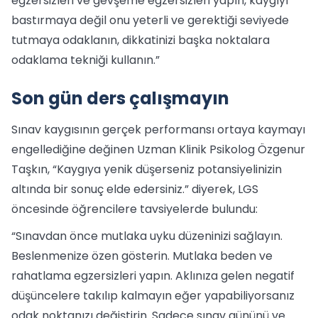
egzersizleri ve gevşeme egzersizleri yapın, kaygıyı
bastırmaya değil onu yeterli ve gerektiği seviyede
tutmaya odaklanın, dikkatinizi başka noktalara
odaklama tekniği kullanın.”
Son gün ders çalışmayın
Sınav kaygısının gerçek performansı ortaya kaymayı
engellediğine değinen Uzman Klinik Psikolog Özgenur
Taşkın, “Kaygıya yenik düşerseniz potansiyelinizin
altında bir sonuç elde edersiniz.” diyerek, LGS
öncesinde öğrencilere tavsiyelerde bulundu:
“Sınavdan önce mutlaka uyku düzeninizi sağlayın.
Beslenmenize özen gösterin. Mutlaka beden ve
rahatlama egzersizleri yapın. Aklınıza gelen negatif
düşüncelere takılıp kalmayın eğer yapabiliyorsanız
odak noktanızı değiştirin. Sadece sınav gününü ve