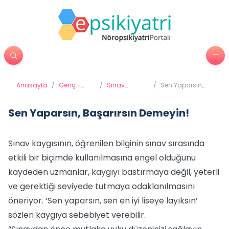
Anasayfa
/
Genç -
/
Sınav
/
Sen Yaparsın,
Ergen
Kaygısı -
Başarırsın
Psikiyatrisi
Sınav Stresi
Demeyin!
Sen Yaparsın, Başarırsın Demeyin!
Sınav kaygısının, öğrenilen bilginin sınav sırasında
etkili bir biçimde kullanılmasına engel olduğunu
kaydeden uzmanlar, kaygıyı bastırmaya değil, yeterli
ve gerektiği seviyede tutmaya odaklanılmasını
öneriyor. ‘Sen yaparsın, sen en iyi liseye layıksın’
sözleri kaygıya sebebiyet verebilir.