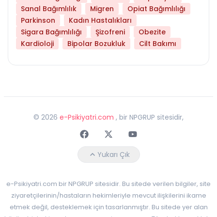
Sanal Bağımlılık
Migren
Opiat Bağımlılığı
Parkinson
Kadın Hastalıkları
Sigara Bağımlılığı
Şizofreni
Obezite
Kardioloji
Bipolar Bozukluk
Cilt Bakımı
©
2026
e-Psikiyatri.com
, bir NPGRUP sitesidir,
Faceebok
Twitter
Youtube
Yukarı Çık
e-Psikiyatri.com bir NPGRUP sitesidir. Bu sitede verilen bilgiler, site
ziyaretçilerinin/hastaların hekimleriyle mevcut ilişkilerini ikame
etmek değil, desteklemek için tasarlanmıştır. Bu sitede yer alan