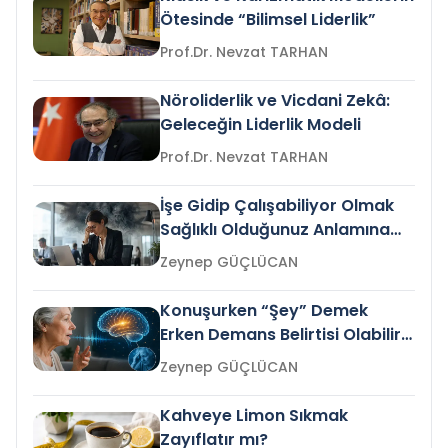
Ötesinde “Bilimsel Liderlik”
Prof.Dr. Nevzat TARHAN
Nöroliderlik ve Vicdani Zekâ:
Geleceğin Liderlik Modeli
Prof.Dr. Nevzat TARHAN
İşe Gidip Çalışabiliyor Olmak
Sağlıklı Olduğunuz Anlamına
Gelir mi?
Zeynep GÜÇLÜCAN
Konuşurken “Şey” Demek
Erken Demans Belirtisi Olabilir
mi?
Zeynep GÜÇLÜCAN
Kahveye Limon Sıkmak
Zayıflatır mı?