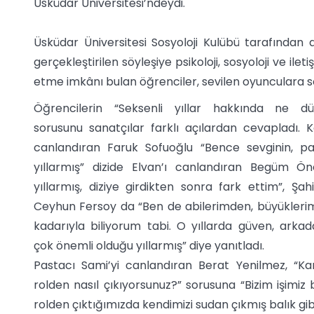
Üsküdar Üniversitesi’ndeydi.
Üsküdar Üniversitesi Sosyoloji Kulübü tarafında
gerçekleştirilen söyleşiye psikoloji, sosyoloji ve ile
etme imkânı bulan öğrenciler, sevilen oyunculara so
Öğrencilerin “Seksenli yıllar hakkında ne dü
sorusunu sanatçılar farklı açılardan cevapladı. K
canlandıran Faruk Sofuoğlu “Bence sevginin, pay
yıllarmış” dizide Elvan’ı canlandıran Begüm Ön
yıllarmış, diziye girdikten sonra fark ettim”, Şah
Ceyhun Fersoy da “Ben de abilerimden, büyükleri
kadarıyla biliyorum tabi. O yıllarda güven, arkad
çok önemli olduğu yıllarmış” diye yanıtladı.
Pastacı Sami’yi canlandıran Berat Yenilmez, “
rolden nasıl çıkıyorsunuz?” sorusuna “Bizim işimiz
rolden çıktığımızda kendimizi sudan çıkmış balık gibi