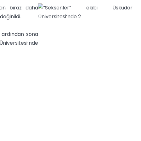
dan biraz daha
ğinildi.
n ardından sona
 Üniversitesi’nde