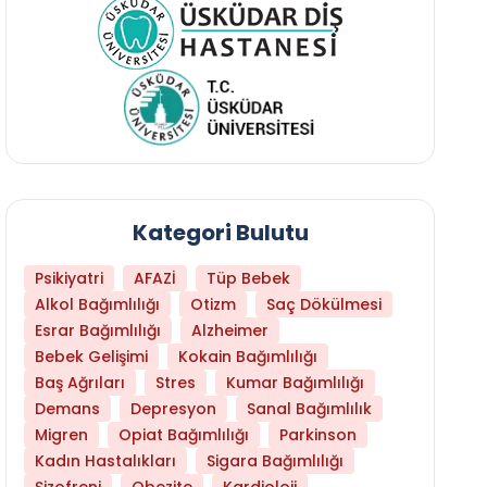
Kategori Bulutu
Psikiyatri
AFAZİ
Tüp Bebek
Alkol Bağımlılığı
Otizm
Saç Dökülmesi
Esrar Bağımlılığı
Alzheimer
Bebek Gelişimi
Kokain Bağımlılığı
Baş Ağrıları
Stres
Kumar Bağımlılığı
Libido Yüksekliği
Demans
Depresyon
Sanal Bağımlılık
Migren
Opiat Bağımlılığı
Parkinson
Kadın Hastalıkları
Sigara Bağımlılığı