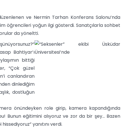
n düzenlenen ve Nermin Tarhan Konferans Salonu’nda
tişim öğrencileri yoğun ilgi gösterdi. Sanatçılarla sohbet
rular da yöneltti.
şünüyorsunuz?”
asap Bahtiyar’ı
laşımın bittiği
er, “Çok güzel
in’i canlandıran
mden dinlediğim
aşlık, dostluğun
Kamera önündeyken role girip, kamera kapandığında
 bu! Bunun eğitimini alıyoruz ve zor da bir şey… Bazen
 hissediyoruz” yanıtını verdi.