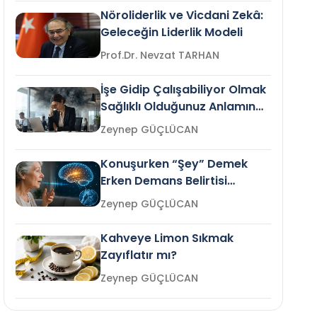
Nöroliderlik ve Vicdani Zekâ:
Geleceğin Liderlik Modeli
Prof.Dr. Nevzat TARHAN
İşe Gidip Çalışabiliyor Olmak
Sağlıklı Olduğunuz Anlamına
Gelir mi?
Zeynep GÜÇLÜCAN
Konuşurken “Şey” Demek
Erken Demans Belirtisi
Olabilir mi?
Zeynep GÜÇLÜCAN
Kahveye Limon Sıkmak
Zayıflatır mı?
Zeynep GÜÇLÜCAN