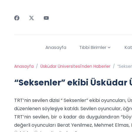
Faceebok
Twitter
Youtube
Anasayfa
Tıbbi Birimler
Kat
Anasayfa
/
Üsküdar Üniversitesi'nden Haberler
/
“Seksen
“Seksenler” ekibi Üsküdar 
TRT’nin sevilen dizisi “ Seksenler” ekibi oyuncuları, 
düzenlenen söyleşiye katıldı. Sevilen oyuncular, öğrenc
TRT’nin sevilen, bir o kadar da duygulandıran “böyle
değerli oyuncuları Berat Yenilmez, Mehmet Elmas,