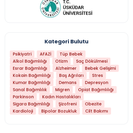
Kategori Bulutu
Psikiyatri
AFAZİ
Tüp Bebek
Alkol Bağımlılığı
Otizm
Saç Dökülmesi
Esrar Bağımlılığı
Alzheimer
Bebek Gelişimi
Kokain Bağımlılığı
Baş Ağrıları
Stres
Kumar Bağımlılığı
Demans
Depresyon
Sanal Bağımlılık
Migren
Opiat Bağımlılığı
Parkinson
Kadın Hastalıkları
Sigara Bağımlılığı
Şizofreni
Obezite
Kardioloji
Bipolar Bozukluk
Cilt Bakımı