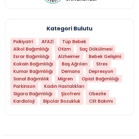
Kategori Bulutu
Psikiyatri
AFAZİ
Tüp Bebek
Alkol Bağımlılığı
Otizm
Saç Dökülmesi
Esrar Bağımlılığı
Alzheimer
Bebek Gelişimi
Kokain Bağımlılığı
Baş Ağrıları
Stres
Kumar Bağımlılığı
Demans
Depresyon
Sanal Bağımlılık
Migren
Opiat Bağımlılığı
Parkinson
Kadın Hastalıkları
Sigara Bağımlılığı
Şizofreni
Obezite
Kardioloji
Bipolar Bozukluk
Cilt Bakımı