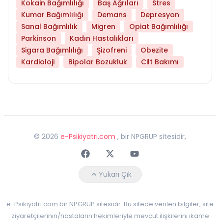
Kokain Bağımlılığı
Baş Ağrıları
Stres
Kumar Bağımlılığı
Demans
Depresyon
Sanal Bağımlılık
Migren
Opiat Bağımlılığı
Parkinson
Kadın Hastalıkları
Sigara Bağımlılığı
Şizofreni
Obezite
Kardioloji
Bipolar Bozukluk
Cilt Bakımı
©
2026
e-Psikiyatri.com
, bir NPGRUP sitesidir,
Faceebok
Twitter
Youtube
Yukarı Çık
e-Psikiyatri.com bir NPGRUP sitesidir. Bu sitede verilen bilgiler, site
ziyaretçilerinin/hastaların hekimleriyle mevcut ilişkilerini ikame