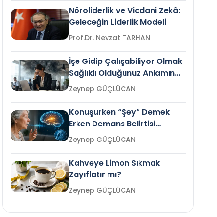
Nöroliderlik ve Vicdani Zekâ:
Geleceğin Liderlik Modeli
Prof.Dr. Nevzat TARHAN
İşe Gidip Çalışabiliyor Olmak
Sağlıklı Olduğunuz Anlamına
Gelir mi?
Zeynep GÜÇLÜCAN
Konuşurken “Şey” Demek
Erken Demans Belirtisi
Olabilir mi?
Zeynep GÜÇLÜCAN
Kahveye Limon Sıkmak
Zayıflatır mı?
Zeynep GÜÇLÜCAN