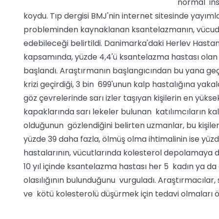
normal ins
koydu. Tıp dergisi BMJ'nin internet sitesinde yayı
probleminden kaynaklanan ksantelazmanın, vücudun
edebileceği belirtildi. Danimarka'daki Herlev Hast
kapsamında, yüzde 4,4'ü ksantelazma hastası olan 12
başlandı. Araştırmanın başlangıcından bu yana geçen
krizi geçirdiği, 3 bin 699'unun kalp hastalığına yakalan
göz çevrelerinde sarı izler taşıyan kişilerin en yüks
kapaklarında sarı lekeler bulunan katılımcıların kal
olduğunun gözlendiğini belirten uzmanlar, bu kişile
yüzde 39 daha fazla, ölmüş olma ihtimalinin ise yü
hastalarının, vücutlarında kolesterol depolamaya
10 yıl içinde ksantelazma hastası her 5 kadın ya da
olasılığının bulunduğunu vurguladı. Araştırmacılar,
ve kötü kolesterolü düşürmek için tedavi olmaları 