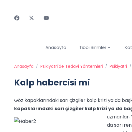
Faceebok
Twitter
Youtube
Anasayfa
Tıbbi Birimler
Kat
Anasayfa
/
Psikiyatri'de Tedavi Yöntemleri
/
Psikiyatri
/
Kalp habercisi mi
Göz kapaklarındaki sarı çizgiler kalp krizi ya da başk
kapaklarındaki sarı çizgiler kalp krizi ya da ba
uzmanlar, 
da sarı ren