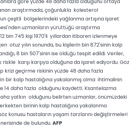
anlara göre yüzde 48 daha fazla olduğunu ortaya
mlanan araştırmada, çoğunlukla kolesterol
 çeşitli bölgelerindeki yağlanma artışına işaret
anesi'nden uzmanların yürüttüğü araştırma
 bin 745 kişi 1970'li yıllardan itibaren izlenmeye
 otuz yılın sonunda, bu kişilerin bin 872'sinin kalp
dığı, 8 bin 507'sinin ise öldüğü tespit edildi. Veriler,
ek riskle karşı karşıya olduğuna da işaret ediyordu. Göz
p krizi geçirme riskinin yüzde 48 daha fazla
rin bir kalp hastalığına yakalanmış olma ihtimalinin
zde 14 daha fazla olduğunu kaydetti. Ksantelazma
 daha yatkın olduğunu belirten uzmanlar, önümüzdeki
 erkekten birinin kalp hastalığına yakalanma
 söz konusu hastaların yaşam tarzlarını değiştirmeleri
önerisinde de bulundu.
AFP