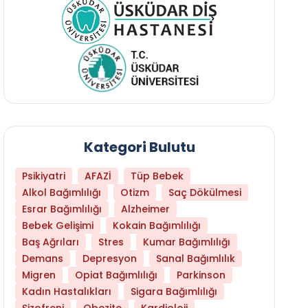
Kategori Bulutu
Psikiyatri
AFAZİ
Tüp Bebek
Alkol Bağımlılığı
Otizm
Saç Dökülmesi
Esrar Bağımlılığı
Alzheimer
Bebek Gelişimi
Kokain Bağımlılığı
Baş Ağrıları
Stres
Kumar Bağımlılığı
Hangi Yaşta Hangi Testi Yaptırmanız Gerekt
Demans
Depresyon
Sanal Bağımlılık
Migren
Opiat Bağımlılığı
Parkinson
Kadın Hastalıkları
Sigara Bağımlılığı