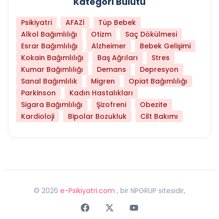
Kategori Bulutu
Psikiyatri
AFAZİ
Tüp Bebek
Alkol Bağımlılığı
Otizm
Saç Dökülmesi
Esrar Bağımlılığı
Alzheimer
Bebek Gelişimi
Kokain Bağımlılığı
Baş Ağrıları
Stres
Kumar Bağımlılığı
Demans
Depresyon
Sanal Bağımlılık
Migren
Opiat Bağımlılığı
Parkinson
Kadın Hastalıkları
Sigara Bağımlılığı
Şizofreni
Obezite
Kardioloji
Bipolar Bozukluk
Cilt Bakımı
©
2026
e-Psikiyatri.com
, bir NPGRUP sitesidir,
Faceebok
Twitter
Youtube