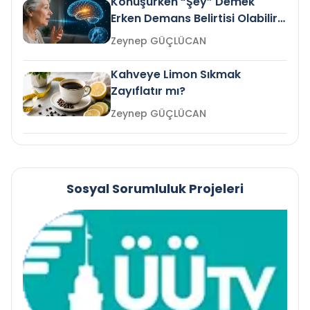
Konuşurken “Şey” Demek
Erken Demans Belirtisi Olabilir
mi?
Zeynep GÜÇLÜCAN
Kahveye Limon Sıkmak
Zayıflatır mı?
Zeynep GÜÇLÜCAN
Sosyal Sorumluluk Projeleri