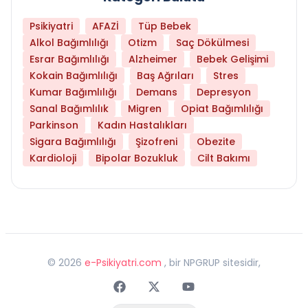
Psikiyatri
AFAZİ
Tüp Bebek
Alkol Bağımlılığı
Otizm
Saç Dökülmesi
Esrar Bağımlılığı
Alzheimer
Bebek Gelişimi
Kokain Bağımlılığı
Baş Ağrıları
Stres
Kumar Bağımlılığı
Demans
Depresyon
Sanal Bağımlılık
Migren
Opiat Bağımlılığı
Parkinson
Kadın Hastalıkları
Sigara Bağımlılığı
Şizofreni
Obezite
Kardioloji
Bipolar Bozukluk
Cilt Bakımı
©
2026
e-Psikiyatri.com
, bir NPGRUP sitesidir,
Faceebok
Twitter
Youtube