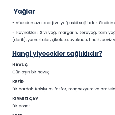
Yağlar
- Vücudumuza enerji ve yağ asidi sağlarlar. Sindirim
- Kaynakları: Sıvı yağ, margarin, tereyağ, tam yağ
(derili), yumurtalar, çikolata, avokado, fındık, cevi
Hangi yiyecekler sağlıklıdır?
HAVUÇ
Gün aşırı bir havuç
KEFİR
Bir bardak. Kalsiyum, fosfor, magnezyum ve protein a
KIRMIZI ÇAY
Bir poşet