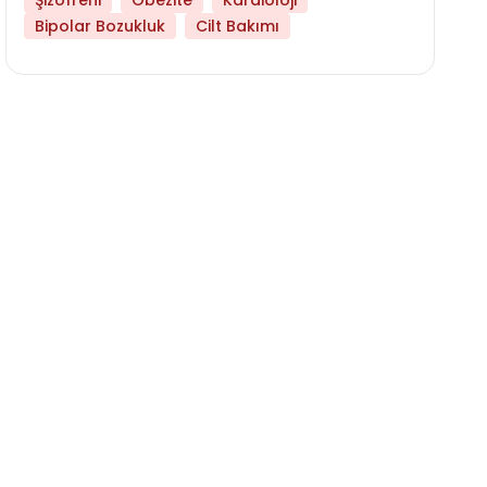
Şizofreni
Obezite
Kardioloji
Bipolar Bozukluk
Cilt Bakımı