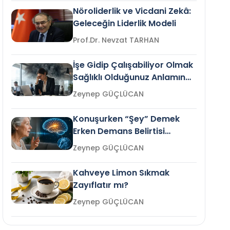
Nöroliderlik ve Vicdani Zekâ:
Geleceğin Liderlik Modeli
Prof.Dr. Nevzat TARHAN
İşe Gidip Çalışabiliyor Olmak
Sağlıklı Olduğunuz Anlamına
Gelir mi?
Zeynep GÜÇLÜCAN
Konuşurken “Şey” Demek
Erken Demans Belirtisi
Olabilir mi?
Zeynep GÜÇLÜCAN
Kahveye Limon Sıkmak
Zayıflatır mı?
Zeynep GÜÇLÜCAN