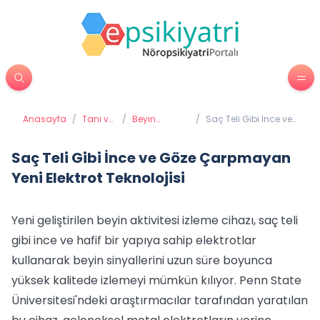
Anasayfa
/
Tanı ve
/
Beyin
/
Saç Teli Gibi İnce ve
Tedavi
Haritalaması
Göze Çarpmayan
Araçları
(QEEG-CEEG)
Yeni Elektrot
Teknolojisi
Saç Teli Gibi İnce ve Göze Çarpmayan
Yeni Elektrot Teknolojisi
Yeni geliştirilen beyin aktivitesi izleme cihazı, saç teli
gibi ince ve hafif bir yapıya sahip elektrotlar
kullanarak beyin sinyallerini uzun süre boyunca
yüksek kalitede izlemeyi mümkün kılıyor. Penn State
Üniversitesi'ndeki araştırmacılar tarafından yaratılan