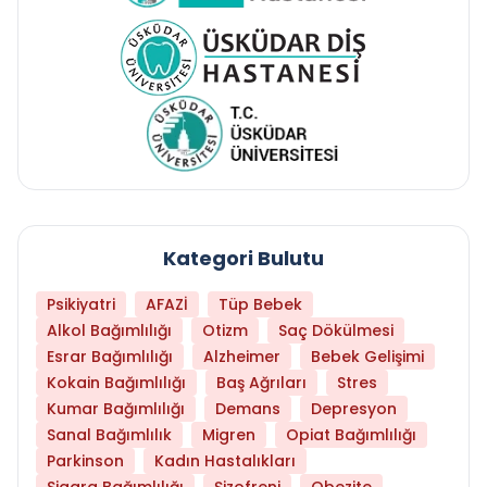
Kategori Bulutu
Psikiyatri
AFAZİ
Tüp Bebek
Alkol Bağımlılığı
Otizm
Saç Dökülmesi
Esrar Bağımlılığı
Alzheimer
Bebek Gelişimi
Kokain Bağımlılığı
Baş Ağrıları
Stres
Kumar Bağımlılığı
Demans
Depresyon
Sanal Bağımlılık
Migren
Opiat Bağımlılığı
Parkinson
Kadın Hastalıkları
Sigara Bağımlılığı
Şizofreni
Obezite