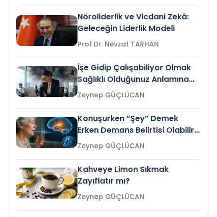
Nöroliderlik ve Vicdani Zekâ:
Geleceğin Liderlik Modeli
Prof.Dr. Nevzat TARHAN
İşe Gidip Çalışabiliyor Olmak
Sağlıklı Olduğunuz Anlamına
Gelir mi?
Zeynep GÜÇLÜCAN
Konuşurken “Şey” Demek
Erken Demans Belirtisi Olabilir
mi?
Zeynep GÜÇLÜCAN
Kahveye Limon Sıkmak
Zayıflatır mı?
Zeynep GÜÇLÜCAN