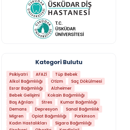
Kategori Bulutu
Psikiyatri
AFAZİ
Tüp Bebek
Alkol Bağımlılığı
Otizm
Saç Dökülmesi
Esrar Bağımlılığı
Alzheimer
Bebek Gelişimi
Kokain Bağımlılığı
Baş Ağrıları
Stres
Kumar Bağımlılığı
Demans
Depresyon
Sanal Bağımlılık
Hangi Yaşta Hangi Testi Yaptırmanız Gerekt
Migren
Opiat Bağımlılığı
Parkinson
Kadın Hastalıkları
Sigara Bağımlılığı