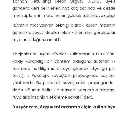
Tarhan, Fetullahçı Terör Örgütü (FETÖ) üyeler
gönderdikleri belirlenen not kağıtlarında ve cezae
mensuplarının morallerinin yüksek tutulmaya çalışı
Rüyanın motivasyon tekniği olarak kullanılmasının
genellikle soyut idealleri olan kişilerin bir gerekç
rüyalar olduğunu anlattı.
Konjonktüre uygun rüyaları kullanmanın FETÖ'nün e
kolay kullandığı bir yöntem olduğunu aktaran Tar
tarihinde haklılığımız ortaya çıkacak' diye gri 
tartışılır. Psikolojik savaştaki propaganda çeşitle
yöntemdir. Bu psikolojik savaşta bir propaganda 
doğruluğunun belirsiz olmasıdır. Sonuçta o propag
rüyalarla insanları etkileme sanatı." dedi.
"Bu yöntem, özgüveni arttırmak için kullanılıyo