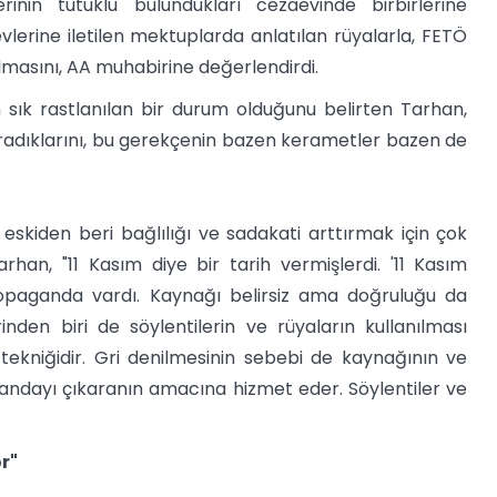
inin tutuklu bulundukları cezaevinde birbirlerine
vlerine iletilen mektuplarda anlatılan rüyalarla, FETÖ
lmasını, AA muhabirine değerlendirdi.
 sık rastlanılan bir durum olduğunu belirten Tarhan,
e aradıklarını, bu gerekçenin bazen kerametler bazen de
skiden beri bağlılığı ve sadakati arttırmak için çok
han, "11 Kasım diye bir tarih vermişlerdi. '11 Kasım
propaganda vardı. Kaynağı belirsiz ama doğruluğu da
rinden biri de söylentilerin ve rüyaların kullanılması
tekniğidir. Gri denilmesinin sebebi de kaynağının ve
andayı çıkaranın amacına hizmet eder. Söylentiler ve
r"