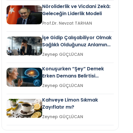
Nöroliderlik ve Vicdani Zekâ:
Geleceğin Liderlik Modeli
Prof.Dr. Nevzat TARHAN
İşe Gidip Çalışabiliyor Olmak
Sağlıklı Olduğunuz Anlamına
Gelir mi?
Zeynep GÜÇLÜCAN
Konuşurken “Şey” Demek
Erken Demans Belirtisi
Olabilir mi?
Zeynep GÜÇLÜCAN
Kahveye Limon Sıkmak
Zayıflatır mı?
Zeynep GÜÇLÜCAN