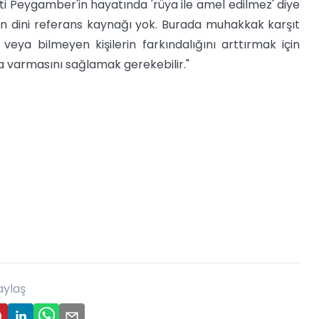
ti Peygamber'in hayatında 'rüya ile amel edilmez' diye
ının dini referans kaynağı yok. Burada muhakkak karşıt
 veya bilmeyen kişilerin farkındalığını arttırmak için
ına varmasını sağlamak gerekebilir."
aylaş