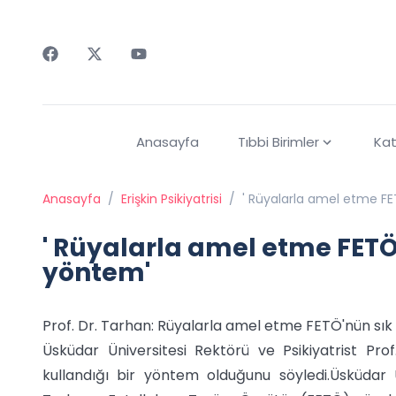
Faceebok
Twitter
Youtube
Anasayfa
Tıbbi Birimler
Kat
Anasayfa
/
Erişkin Psikiyatrisi
/
' Rüyalarla amel etme FET
' Rüyalarla amel etme FETÖ'
yöntem'
Prof. Dr. Tarhan: Rüyalarla amel etme FETÖ'nün sık k
Üsküdar Üniversitesi Rektörü ve Psikiyatrist Pr
kullandığı bir yöntem olduğunu söyledi.Üsküdar Ü