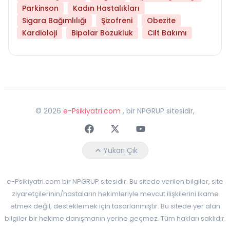
Parkinson
Kadın Hastalıkları
Sigara Bağımlılığı
Şizofreni
Obezite
Kardioloji
Bipolar Bozukluk
Cilt Bakımı
©
2026
e-Psikiyatri.com
, bir NPGRUP sitesidir,
Faceebok
Twitter
Youtube
Yukarı Çık
e-Psikiyatri.com bir NPGRUP sitesidir. Bu sitede verilen bilgiler, site
ziyaretçilerinin/hastaların hekimleriyle mevcut ilişkilerini ikame
etmek değil, desteklemek için tasarlanmıştır. Bu sitede yer alan
bilgiler bir hekime danışmanın yerine geçmez. Tüm hakları saklıdır.