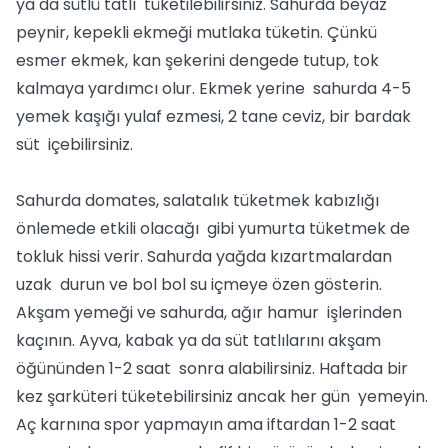
ya da sütlü tatlı tüketilebilirsiniz. Sahurda beyaz
peynir, kepekli ekmeği mutlaka tüketin. Çünkü
esmer ekmek, kan şekerini dengede tutup, tok
kalmaya yardımcı olur. Ekmek yerine sahurda 4-5
yemek kaşığı yulaf ezmesi, 2 tane ceviz, bir bardak
süt içebilirsiniz.
Sahurda domates, salatalık tüketmek kabızlığı
önlemede etkili olacağı gibi yumurta tüketmek de
tokluk hissi verir. Sahurda yağda kızartmalardan
uzak durun ve bol bol su içmeye özen gösterin.
Akşam yemeği ve sahurda, ağır hamur işlerinden
kaçının. Ayva, kabak ya da süt tatlılarını akşam
öğününden 1-2 saat sonra alabilirsiniz. Haftada bir
kez şarküteri tüketebilirsiniz ancak her gün yemeyin.
Aç karnına spor yapmayın ama iftardan 1-2 saat