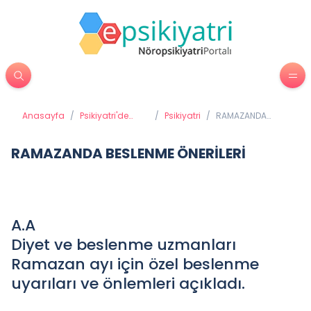
Anasayfa
/
Psikiyatri'de
/
Psikiyatri
/
RAMAZANDA
Tedavi
BESLENME
Yöntemleri
ÖNERİLERİ
RAMAZANDA BESLENME ÖNERİLERİ
A.A
Diyet ve beslenme uzmanları
Ramazan ayı için özel beslenme
uyarıları ve önlemleri açıkladı.