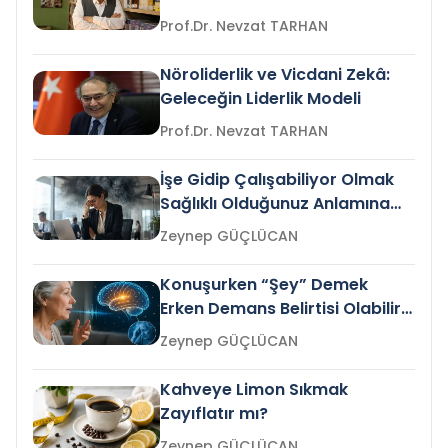
Prof.Dr. Nevzat TARHAN
Nöroliderlik ve Vicdani Zekâ:
Geleceğin Liderlik Modeli
Prof.Dr. Nevzat TARHAN
İşe Gidip Çalışabiliyor Olmak
Sağlıklı Olduğunuz Anlamına
Gelir mi?
Zeynep GÜÇLÜCAN
Konuşurken “Şey” Demek
Erken Demans Belirtisi Olabilir
mi?
Zeynep GÜÇLÜCAN
Kahveye Limon Sıkmak
Zayıflatır mı?
Zeynep GÜÇLÜCAN