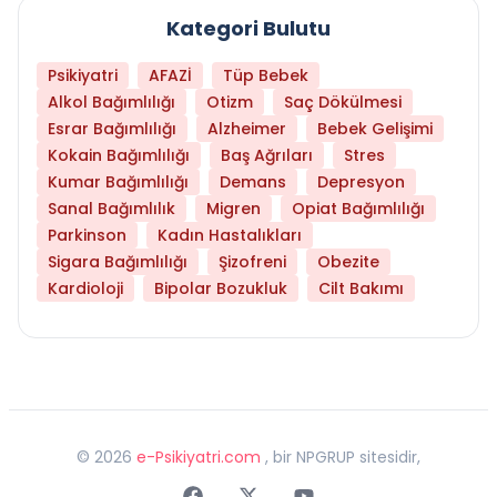
Kategori Bulutu
Psikiyatri
AFAZİ
Tüp Bebek
Alkol Bağımlılığı
Otizm
Saç Dökülmesi
Esrar Bağımlılığı
Alzheimer
Bebek Gelişimi
Kokain Bağımlılığı
Baş Ağrıları
Stres
Kumar Bağımlılığı
Demans
Depresyon
Sanal Bağımlılık
Migren
Opiat Bağımlılığı
Parkinson
Kadın Hastalıkları
Sigara Bağımlılığı
Şizofreni
Obezite
Kardioloji
Bipolar Bozukluk
Cilt Bakımı
©
2026
e-Psikiyatri.com
, bir NPGRUP sitesidir,