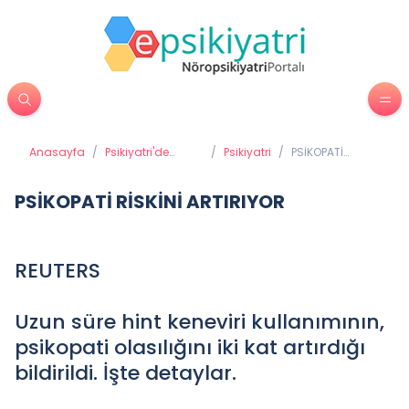
Anasayfa
/
Psikiyatri'de
/
Psikiyatri
/
PSİKOPATİ
Tedavi
RİSKİNİ
Yöntemleri
ARTIRIYOR
PSİKOPATİ RİSKİNİ ARTIRIYOR
REUTERS
Uzun süre hint keneviri kullanımının,
psikopati olasılığını iki kat artırdığı
bildirildi. İşte detaylar.