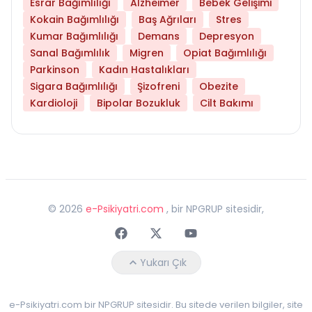
Esrar Bağımlılığı
Alzheimer
Bebek Gelişimi
Kokain Bağımlılığı
Baş Ağrıları
Stres
Kumar Bağımlılığı
Demans
Depresyon
Sanal Bağımlılık
Migren
Opiat Bağımlılığı
Parkinson
Kadın Hastalıkları
Sigara Bağımlılığı
Şizofreni
Obezite
Kardioloji
Bipolar Bozukluk
Cilt Bakımı
©
2026
e-Psikiyatri.com
, bir NPGRUP sitesidir,
Faceebok
Twitter
Youtube
Yukarı Çık
e-Psikiyatri.com bir NPGRUP sitesidir. Bu sitede verilen bilgiler, site