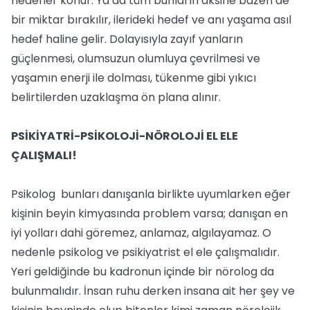
hedefler konur. Ya da tüm bunların aksine bazen de
bir miktar bırakılır, ilerideki hedef ve anı yaşama asıl
hedef haline gelir. Dolayısıyla zayıf yanların
güçlenmesi, olumsuzun olumluya çevrilmesi ve
yaşamın enerji ile dolması, tükenme gibi yıkıcı
belirtilerden uzaklaşma ön plana alınır.
PSİKİYATRİ-PSİKOLOJİ-NÖROLOJİ EL ELE
ÇALIŞMALI!
Psikolog bunları danışanla birlikte uyumlarken eğer
kişinin beyin kimyasında problem varsa; danışan en
iyi yolları dahi göremez, anlamaz, algılayamaz. O
nedenle psikolog ve psikiyatrist el ele çalışmalıdır.
Yeri geldiğinde bu kadronun içinde bir nörolog da
bulunmalıdır. İnsan ruhu derken insana ait her şey ve