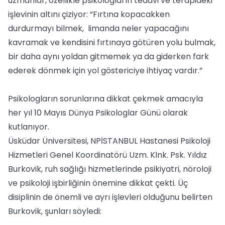
uzmanlar, özellikle psikologların tedavi ve terapideki
işlevinin altını çiziyor: “Fırtına kopacakken
durdurmayı bilmek, limanda neler yapacağını
kavramak ve kendisini fırtınaya götüren yolu bulmak,
bir daha aynı yoldan gitmemek ya da giderken fark
ederek dönmek için yol göstericiye ihtiyaç vardır.”
Psikologların sorunlarına dikkat çekmek amacıyla
her yıl 10 Mayıs Dünya Psikologlar Günü olarak
kutlanıyor.
Üsküdar Üniversitesi, NPİSTANBUL Hastanesi Psikoloji
Hizmetleri Genel Koordinatörü Uzm. Klnk. Psk. Yıldız
Burkovik, ruh sağlığı hizmetlerinde psikiyatri, nöroloji
ve psikoloji işbirliğinin önemine dikkat çekti. Üç
disiplinin de önemli ve ayrı işlevleri olduğunu belirten
Burkovik, şunları söyledi: