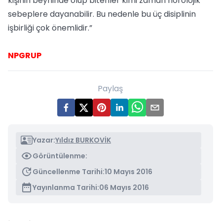
kişinin beyninde olup bitenler kimi zaman nörolojik
sebeplere dayanabilir. Bu nedenle bu üç disiplinin
işbirliği çok önemlidir.”
NPGRUP
Paylaş
Yazar:
Yıldız BURKOVİK
Görüntülenme:
Güncellenme Tarihi:
10 Mayıs 2016
Yayınlanma Tarihi:
06 Mayıs 2016