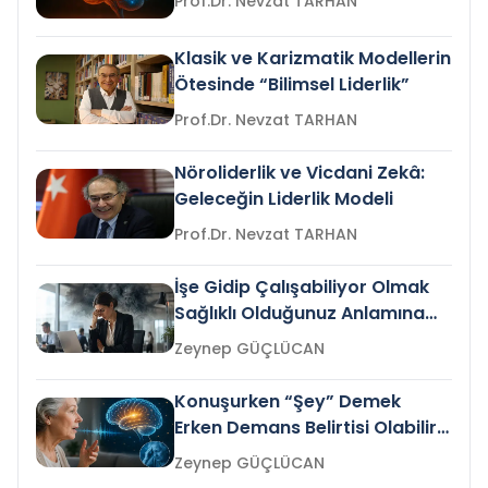
Prof.Dr. Nevzat TARHAN
Klasik ve Karizmatik Modellerin
Ötesinde “Bilimsel Liderlik”
Prof.Dr. Nevzat TARHAN
Nöroliderlik ve Vicdani Zekâ:
Geleceğin Liderlik Modeli
Prof.Dr. Nevzat TARHAN
İşe Gidip Çalışabiliyor Olmak
Sağlıklı Olduğunuz Anlamına
Gelir mi?
Zeynep GÜÇLÜCAN
Konuşurken “Şey” Demek
Erken Demans Belirtisi Olabilir
mi?
Zeynep GÜÇLÜCAN