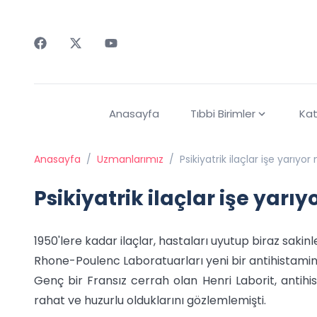
Faceebok
Twitter
Youtube
Anasayfa
Tıbbi Birimler
Kat
Anasayfa
/
Uzmanlarımız
/
Psikiyatrik ilaçlar işe yarıyo
Psikiyatrik ilaçlar işe yarı
1950'lere kadar ilaçlar, hastaları uyutup biraz sakin
Rhone-Poulenc Laboratuarları yeni bir antihistaminik (
Genç bir Fransız cerrah olan Henri Laborit, antih
rahat ve huzurlu olduklarını gözlemlemişti.