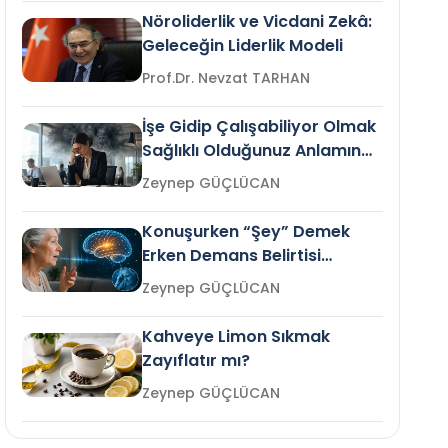
Nöroliderlik ve Vicdani Zekâ:
Geleceğin Liderlik Modeli
Prof.Dr. Nevzat TARHAN
İşe Gidip Çalışabiliyor Olmak
Sağlıklı Olduğunuz Anlamına
Gelir mi?
Zeynep GÜÇLÜCAN
Konuşurken “Şey” Demek
Erken Demans Belirtisi
Olabilir mi?
Zeynep GÜÇLÜCAN
Kahveye Limon Sıkmak
Zayıflatır mı?
Zeynep GÜÇLÜCAN