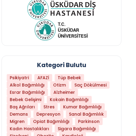
Kategori Bulutu
Psikiyatri
AFAZİ
Tüp Bebek
Alkol Bağımlılığı
Otizm
Saç Dökülmesi
Esrar Bağımlılığı
Alzheimer
Bebek Gelişimi
Kokain Bağımlılığı
Baş Ağrıları
Stres
Kumar Bağımlılığı
Hangi Yaşta Hangi Testi Yaptırmanız Gerekt
Demans
Depresyon
Sanal Bağımlılık
Migren
Opiat Bağımlılığı
Parkinson
Kadın Hastalıkları
Sigara Bağımlılığı