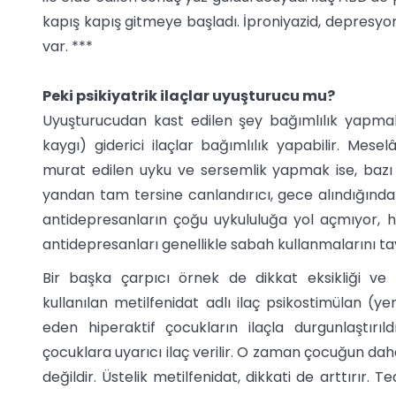
kapış kapış gitmeye başladı. İproniyazid, depresyonu
var. ***
Peki psikiyatrik ilaçlar uyuşturucu mu?
Uyuşturucudan kast edilen şey bağımlılık yapmak i
kaygı) giderici ilaçlar bağımlılık yapabilir. Mes
murat edilen uyku ve sersemlik yapmak ise, bazı 
yandan tam tersine canlandırıcı, gece alındığında 
antidepresanların çoğu uykululuğa yol açmıyor, ha
antidepresanları genellikle sabah kullanmalarını ta
Bir başka çarpıcı örnek de dikkat eksikliği ve h
kullanılan metilfenidat adlı ilaç psikostimülan (yen
eden hiperaktif çocukların ilaçla durgunlaştırıld
çocuklara uyarıcı ilaç verilir. O zaman çocuğun dah
değildir. Üstelik metilfenidat, dikkati de arttırı