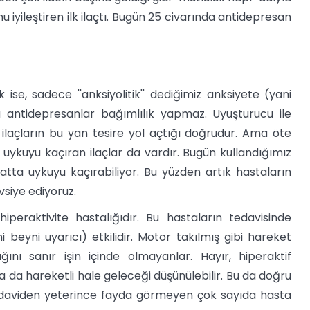
 iyileştiren ilk ilaçtı. Bugün 25 civarında antidepresan
se, sadece ''anksiyolitik'' dediğimiz anksiyete (yani
elâ antidepresanlar bağımlılık yapmaz. Uyuşturucu ile
ilaçların bu yan tesire yol açtığı doğrudur. Ama öte
uykuyu kaçıran ilaçlar da vardır. Bugün kullandığımız
tta uykuyu kaçırabiliyor. Bu yüzden artık hastaların
vsiye ediyoruz.
iperaktivite hastalığıdır. Bu hastaların tedavisinde
i beyni uyarıcı) etkilidir. Motor takılmış gibi hareket
ığını sanır işin içinde olmayanlar. Hayır, hiperaktif
a da hareketli hale geleceği düşünülebilir. Bu da doğru
r. Tedaviden yeterince fayda görmeyen çok sayıda hasta