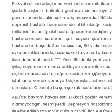
Psikiyatrist arkadaşlarını, yeni anhistaminik ilac
şiddetli taşkınlık belirtileri gösteren bir hastaya
günün sonunda sakin sakin briç oynuyordu. 1952'de
depresif hastalık hecmelerinde etkili olduğu kesin 
milletinin'' insanlığı akıl hastalığından kurtardığını 
hastanelerinde sürdüren çok sayıda şizofreni
hastaneleri boşaldı. Söz konusu ilaç 60 yıldır mûte
uyku bozukluklarında, huzursuzlukta ve hatta kusmal
ilacı daha icat edildi. *** Yine 1951'de iki yeni verem
iyileşmeyen, artık ölümü bekleyen veremlilere bu i
dişlerinin arasında taş öğütürcesine zor çiğneyen, 
iştahlanıp yemek yemeye başlamışlar, üstüne üstl
olmuşlardı. O tarihte bu şen şakrak hastaların fotoğr
ABD'de bayram havası esti. Dikkatli gözler verem
olamayacağını sezmişlerdi. Depresyon hastalarında 
ile elde edilen sonuç yüz güldürücüydü. İlaç ABD'de pe