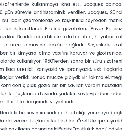
ı şizofrenlerde kullanmaya ikna etti. Jacques adında,
 20 gün süreyle antihistaminik verdiler. Jacques, 20nci
 bu ilacın şizofrenlerde ve taşkınıkla seyreden manik
olarak kanıtlandı. Fransız gazeteleri, ''Büyük Fransız
yazdılar. Bu iddia abartılı olmakla beraber, hayatını akıl
n taburcu olmasına imkân sağladı. Sayesinde akıl
ber bir kimyasal olma vasıfını koruyor ve şizofrenide,
arda kullanılıyor. 1950'lerden sonra bir sürü şizofreni
 ilacı üretildi: İzoniyazid ve iproniyazid. Eski ilaçlarla
laçlar verildi. Sonuç mucize gibiydi: Bir lokma ekmeği
kemikleri çıplak gözle bir bir sayılan verem hastaları
ük koğuşların ortasında şarkılar söyleyip dans eder
afları Life dergisinde yayınlandı.
lilerdeki bu sevincin sadece hastalığı yenmeye bağlı
da verem ilaçlarını kullandılar. Özellikle iproniyazid
k çok ilacın başına geldiği gibi ''mutluluk hapı'' adıyla