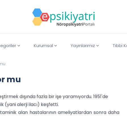
egoriler
Kurumsal
Yayınlarımız
Tıbbi 
r mu
yor mu
leştirmek dışında fazla bir işe yaramıyordu. 1951'de
yani alerji ilacı) keşfetti.
istaminik alan hastalarının ameliyatlardan sonra daha