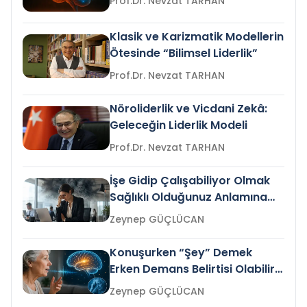
Prof.Dr. Nevzat TARHAN
Klasik ve Karizmatik Modellerin
Ötesinde “Bilimsel Liderlik”
Prof.Dr. Nevzat TARHAN
Nöroliderlik ve Vicdani Zekâ:
Geleceğin Liderlik Modeli
Prof.Dr. Nevzat TARHAN
İşe Gidip Çalışabiliyor Olmak
Sağlıklı Olduğunuz Anlamına
Gelir mi?
Zeynep GÜÇLÜCAN
Konuşurken “Şey” Demek
Erken Demans Belirtisi Olabilir
mi?
Zeynep GÜÇLÜCAN