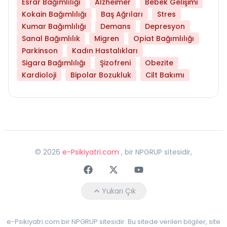
Esrar Bağımlılığı
Alzheimer
Bebek Gelişimi
Kokain Bağımlılığı
Baş Ağrıları
Stres
Kumar Bağımlılığı
Demans
Depresyon
Sanal Bağımlılık
Migren
Opiat Bağımlılığı
Parkinson
Kadın Hastalıkları
Sigara Bağımlılığı
Şizofreni
Obezite
Kardioloji
Bipolar Bozukluk
Cilt Bakımı
©
2026
e-Psikiyatri.com
, bir NPGRUP sitesidir,
Faceebok
Twitter
Youtube
Yukarı Çık
e-Psikiyatri.com bir NPGRUP sitesidir. Bu sitede verilen bilgiler, site