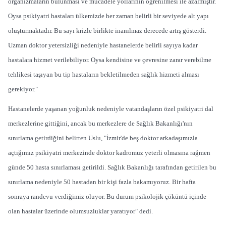
organizmaların bulunması ve mücadele yollarının öğrenilmesi ile azalmıştır.
Oysa psikiyatri hastaları ülkemizde her zaman belirli bir seviyede alt yapı
oluşturmaktadır. Bu sayı krizle birlikte inanılmaz derecede artış gösterdi.
Uzman doktor yetersizliği nedeniyle hastanelerde belirli sayıya kadar
hastalara hizmet verilebiliyor. Oysa kendisine ve çevresine zarar verebilme
tehlikesi taşıyan bu tip hastaların bekletilmeden sağlık hizmeti alması
gerekiyor."
Hastanelerde yaşanan yoğunluk nedeniyle vatandaşların özel psikiyatri dal
merkezlerine gittiğini, ancak bu merkezlere de Sağlık Bakanlığı'nın
sınırlama getirdiğini belirten Uslu, "İzmir'de beş doktor arkadaşımızla
açtığımız psikiyatri merkezinde doktor kadromuz yeterli olmasına rağmen
günde 50 hasta sınırlaması getirildi. Sağlık Bakanlığı tarafından getirilen bu
sınırlama nedeniyle 50 hastadan bir kişi fazla bakamıyoruz. Bir hafta
sonraya randevu verdiğimiz oluyor. Bu durum psikolojik çöküntü içinde
olan hastalar üzerinde olumsuzluklar yaratıyor" dedi.