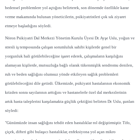
bedensel problemlere yol açtığını belirterek, son dönemde özellikle karar
verme makamında bulunan yöneticilerin, psikiyatristleri çok sık ziyaret
etmeye başladığını söyledi.
Nöron Psikiyatri Dal Merkezi Yönetim Kurulu Üyesi Dr. Ayşe Uslu, yoğun ve
stresli iş temposunda çalışan sorumluluk sahibi kişilerde genel bir
yorgunluk hali görülebileceğine işaret ederek, çalışmaların karşılığını
alamayan kişilerde, mutsuzluğa bağlı olarak tükenmişlik sendromu denilen,
ruh ve beden sağlığını olumsuz yönde etkileyen sağlık problemleri
görülebileceğini dile getirdi. Ülkemizde, psikiyatri hastalarının ekonomik
krizden sonra sayılarının arttığını ve hastanelerle özel dal merkezlerinin
artık hasta taleplerini karşılamakta güçlük çektiğini belirten Dr. Uslu, şunları
söyledi:
"Günümüzde insan sağlığını tehdit eden hastalıklar rol değiştirmiştir. Tifo,
çiçek, difteri gibi bulaşıcı hastalıklar, enfeksiyona yol açan mikro