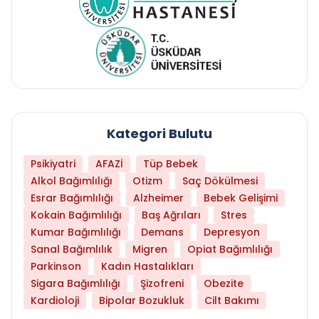
Kategori Bulutu
Psikiyatri
AFAZİ
Tüp Bebek
Alkol Bağımlılığı
Otizm
Saç Dökülmesi
Esrar Bağımlılığı
Alzheimer
Bebek Gelişimi
Kokain Bağımlılığı
Baş Ağrıları
Stres
Kumar Bağımlılığı
Demans
Depresyon
Sanal Bağımlılık
Migren
Opiat Bağımlılığı
Parkinson
Kadın Hastalıkları
Sigara Bağımlılığı
Şizofreni
Obezite
Kardioloji
Bipolar Bozukluk
Cilt Bakımı