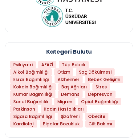
Kategori Bulutu
Psikiyatri
AFAZİ
Tüp Bebek
Alkol Bağımlılığı
Otizm
Saç Dökülmesi
Esrar Bağımlılığı
Alzheimer
Bebek Gelişimi
Kokain Bağımlılığı
Baş Ağrıları
Stres
Kumar Bağımlılığı
Demans
Depresyon
Sanal Bağımlılık
Migren
Opiat Bağımlılığı
Parkinson
Kadın Hastalıkları
Sigara Bağımlılığı
Şizofreni
Obezite
Kardioloji
Bipolar Bozukluk
Cilt Bakımı