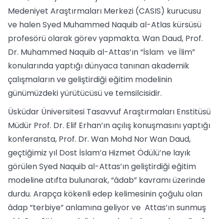
Medeniyet Araştırmaları Merkezi (CASIS) kurucusu
ve halen Syed Muhammed Naquib al-Atlas kürsüsü
profesörü olarak görev yapmakta. Wan Daud, Prof.
Dr. Muhammed Naquib al-Attas’ın “İslam ve İlim”
konularında yaptığı dünyaca tanınan akademik
çalışmaların ve geliştirdiği eğitim modelinin
günümüzdeki yürütücüsü ve temsilcisidir.
Üsküdar Üniversitesi Tasavvuf Araştırmaları Enstitüsü
Müdür Prof. Dr. Elif Erhan’ın açılış konuşmasını yaptığı
konferansta, Prof. Dr. Wan Mohd Nor Wan Daud,
geçtiğimiz yıl Dost İslam’a Hizmet Ödülü’ne layık
görülen Syed Naquib al-Attas’ın geliştirdiği eğitim
modeline atıfta bulunarak, “âdab” kavramı üzerinde
durdu. Arapça kökenli edep kelimesinin çoğulu olan
âdap “terbiye” anlamına geliyor ve Attas’ın sunmuş