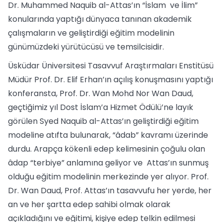
Dr. Muhammed Naquib al-Attas’ın “İslam ve İlim”
konularında yaptığı dünyaca tanınan akademik
çalışmaların ve geliştirdiği eğitim modelinin
günümüzdeki yürütücüsü ve temsilcisidir.
Üsküdar Üniversitesi Tasavvuf Araştırmaları Enstitüsü
Müdür Prof. Dr. Elif Erhan’ın açılış konuşmasını yaptığı
konferansta, Prof. Dr. Wan Mohd Nor Wan Daud,
geçtiğimiz yıl Dost İslam’a Hizmet Ödülü’ne layık
görülen Syed Naquib al-Attas’ın geliştirdiği eğitim
modeline atıfta bulunarak, “âdab” kavramı üzerinde
durdu. Arapça kökenli edep kelimesinin çoğulu olan
âdap “terbiye” anlamına geliyor ve Attas’ın sunmuş
olduğu eğitim modelinin merkezinde yer alıyor. Prof.
Dr. Wan Daud, Prof. Attas’ın tasavvufu her yerde, her
an ve her şartta edep sahibi olmak olarak
açıkladığını ve eğitimi, kişiye edep telkin edilmesi