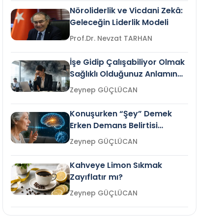
Nöroliderlik ve Vicdani Zekâ:
Geleceğin Liderlik Modeli
Prof.Dr. Nevzat TARHAN
İşe Gidip Çalışabiliyor Olmak
Sağlıklı Olduğunuz Anlamına
Gelir mi?
Zeynep GÜÇLÜCAN
Konuşurken “Şey” Demek
Erken Demans Belirtisi
Olabilir mi?
Zeynep GÜÇLÜCAN
Kahveye Limon Sıkmak
Zayıflatır mı?
Zeynep GÜÇLÜCAN