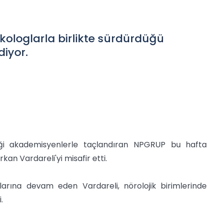
kologlarla birlikte sürdürdüğü
diyor.
iği akademisyenlerle taçlandıran NPGRUP bu hafta
an Vardareli'yi misafir etti.
arına devam eden Vardareli, nörolojik birimlerinde
.