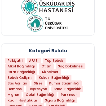
Kategori Bulutu
Psikiyatri
AFAZİ
Tüp Bebek
Alkol Bağımlılığı
Otizm
Saç Dökülmesi
Esrar Bağımlılığı
Alzheimer
Bebek Gelişimi
Kokain Bağımlılığı
Baş Ağrıları
Stres
Kumar Bağımlılığı
Daha Az Protein Tüketmek Yaşlanmayı Yava
Demans
Depresyon
Sanal Bağımlılık
Migren
Opiat Bağımlılığı
Parkinson
Kadın Hastalıkları
Sigara Bağımlılığı