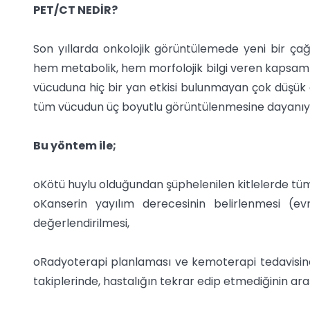
PET/CT NEDİR?
Son yıllarda onkolojik görüntülemede yeni bir ç
hem metabolik, hem morfolojik bilgi veren kapsaml
vücuduna hiç bir yan etkisi bulunmayan çok düşük
tüm vücudun üç boyutlu görüntülenmesine dayanıy
Bu yöntem ile;
oKötü huylu olduğundan şüphelenilen kitlelerde t
oKanserin yayılım derecesinin belirlenmesi (e
değerlendirilmesi,
oRadyoterapi planlaması ve kemoterapi tedavisin
takiplerinde, hastalığın tekrar edip etmediğinin ara