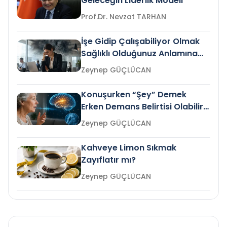
Geleceğin Liderlik Modeli
Prof.Dr. Nevzat TARHAN
İşe Gidip Çalışabiliyor Olmak
Sağlıklı Olduğunuz Anlamına
Gelir mi?
Zeynep GÜÇLÜCAN
Konuşurken “Şey” Demek
Erken Demans Belirtisi Olabilir
mi?
Zeynep GÜÇLÜCAN
Kahveye Limon Sıkmak
Zayıflatır mı?
Zeynep GÜÇLÜCAN