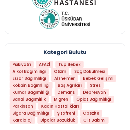
Kategori Bulutu
Psikiyatri
AFAZİ
Tüp Bebek
Alkol Bağımlılığı
Otizm
Saç Dökülmesi
Esrar Bağımlılığı
Alzheimer
Bebek Gelişimi
Kokain Bağımlılığı
Baş Ağrıları
Stres
Kumar Bağımlılığı
Demans
Depresyon
Sanal Bağımlılık
Migren
Opiat Bağımlılığı
Parkinson
Kadın Hastalıkları
Sigara Bağımlılığı
Şizofreni
Obezite
Kardioloji
Bipolar Bozukluk
Cilt Bakımı