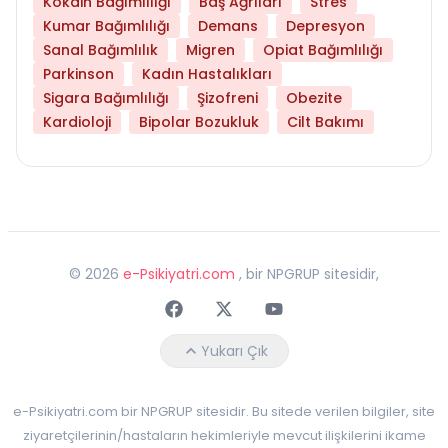
Kokain Bağımlılığı
Baş Ağrıları
Stres
Kumar Bağımlılığı
Demans
Depresyon
Sanal Bağımlılık
Migren
Opiat Bağımlılığı
Parkinson
Kadın Hastalıkları
Sigara Bağımlılığı
Şizofreni
Obezite
Kardioloji
Bipolar Bozukluk
Cilt Bakımı
©
2026
e-Psikiyatri.com
, bir NPGRUP sitesidir,
Faceebok
Twitter
Youtube
Yukarı Çık
e-Psikiyatri.com bir NPGRUP sitesidir. Bu sitede verilen bilgiler, site
ziyaretçilerinin/hastaların hekimleriyle mevcut ilişkilerini ikame