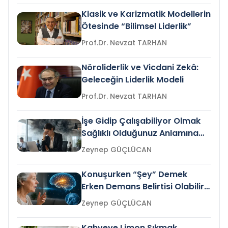
Klasik ve Karizmatik Modellerin
Ötesinde “Bilimsel Liderlik”
Prof.Dr. Nevzat TARHAN
Nöroliderlik ve Vicdani Zekâ:
Geleceğin Liderlik Modeli
Prof.Dr. Nevzat TARHAN
İşe Gidip Çalışabiliyor Olmak
Sağlıklı Olduğunuz Anlamına
Gelir mi?
Zeynep GÜÇLÜCAN
Konuşurken “Şey” Demek
Erken Demans Belirtisi Olabilir
mi?
Zeynep GÜÇLÜCAN
Kahveye Limon Sıkmak