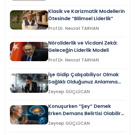
Klasik ve Karizmatik Modellerin
Ötesinde “Bilimsel Liderlik”
Prof.Dr. Nevzat TARHAN
Nöroliderlik ve Vicdani Zekâ:
Geleceğin Liderlik Modeli
Prof.Dr. Nevzat TARHAN
İşe Gidip Çalışabiliyor Olmak
Sağlıklı Olduğunuz Anlamına
Gelir mi?
Zeynep GÜÇLÜCAN
Konuşurken “Şey” Demek
Erken Demans Belirtisi Olabilir
mi?
Zeynep GÜÇLÜCAN