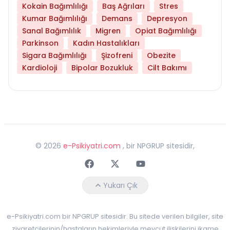
Kokain Bağımlılığı
Baş Ağrıları
Stres
Kumar Bağımlılığı
Demans
Depresyon
Sanal Bağımlılık
Migren
Opiat Bağımlılığı
Parkinson
Kadın Hastalıkları
Sigara Bağımlılığı
Şizofreni
Obezite
Kardioloji
Bipolar Bozukluk
Cilt Bakımı
©
2026
e-Psikiyatri.com
, bir NPGRUP sitesidir,
Faceebok
Twitter
Youtube
Yukarı Çık
e-Psikiyatri.com bir NPGRUP sitesidir. Bu sitede verilen bilgiler, site
ziyaretçilerinin/hastaların hekimleriyle mevcut ilişkilerini ikame