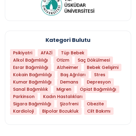
Kategori Bulutu
Psikiyatri
AFAZİ
Tüp Bebek
Alkol Bağımlılığı
Otizm
Saç Dökülmesi
Esrar Bağımlılığı
Alzheimer
Bebek Gelişimi
Kokain Bağımlılığı
Baş Ağrıları
Stres
Kumar Bağımlılığı
Demans
Depresyon
Sanal Bağımlılık
Migren
Opiat Bağımlılığı
Parkinson
Kadın Hastalıkları
Sigara Bağımlılığı
Şizofreni
Obezite
Kardioloji
Bipolar Bozukluk
Cilt Bakımı