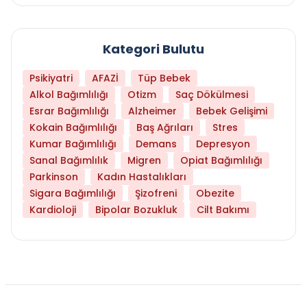
Kategori Bulutu
Psikiyatri
AFAZİ
Tüp Bebek
Alkol Bağımlılığı
Otizm
Saç Dökülmesi
Esrar Bağımlılığı
Alzheimer
Bebek Gelişimi
Kokain Bağımlılığı
Baş Ağrıları
Stres
Kumar Bağımlılığı
Demans
Depresyon
Sanal Bağımlılık
Migren
Opiat Bağımlılığı
Parkinson
Kadın Hastalıkları
Sigara Bağımlılığı
Şizofreni
Obezite
Kardioloji
Bipolar Bozukluk
Cilt Bakımı