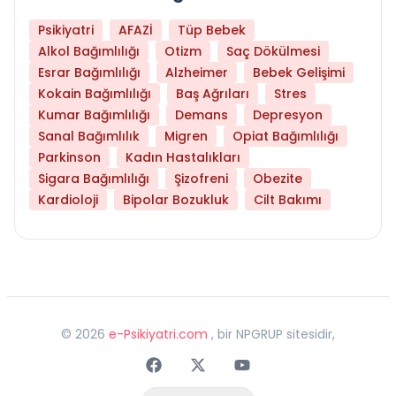
Psikiyatri
AFAZİ
Tüp Bebek
Alkol Bağımlılığı
Otizm
Saç Dökülmesi
Esrar Bağımlılığı
Alzheimer
Bebek Gelişimi
Kokain Bağımlılığı
Baş Ağrıları
Stres
Kumar Bağımlılığı
Demans
Depresyon
Sanal Bağımlılık
Migren
Opiat Bağımlılığı
Parkinson
Kadın Hastalıkları
Sigara Bağımlılığı
Şizofreni
Obezite
Kardioloji
Bipolar Bozukluk
Cilt Bakımı
©
2026
e-Psikiyatri.com
, bir NPGRUP sitesidir,
Faceebok
Twitter
Youtube