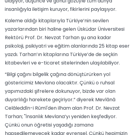
ulaşıyor, düşünce ve gönül gözüyle tüm dünya
insanlığıyla iletişim kuruyor, fikirlerini paylaşıyor.
Kaleme aldığı kitaplarıyla Türkiye’nin sevilen
yazarlarından biri haline gelen Üsküdar Üniversitesi
Rektörü Prof. Dr. Nevzat Tarhan şu ana kadar
psikoloji, psikiyatri ve eğitim alanlarında 25 kitap eser
yazdı. Tarhan’ın kitaplarına Türkiye’de de seçkin
kitabevleri ve e-ticaret sitelerinden ulaşılabiliyor.
“Bilgi çağını bilgelik çağına dönüştürürken yol
göstericimiz Mevlana olacaktır. Çünkü o ruhsal
yapımızdaki şifrelere dokunuyor, bizde var olan
duyarlılığı harekete geçiriyor.” diyerek Mevlânâ
Celâleddîn-i Rûmî'den ilham alan Prof. Dr. Nevzat
Tarhan; "İnsanlık Mevlana’yı yeniden keşfediyor.
Çünkü onun öğretisi yaşadığı zamana
hapsedilemeyecek kadar evrensel. Çünkü hepimizin