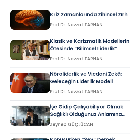
Kriz zamanlarında zihinsel zırh
Prof.Dr. Nevzat TARHAN
Klasik ve Karizmatik Modellerin
Ötesinde “Bilimsel Liderlik”
Prof.Dr. Nevzat TARHAN
Nöroliderlik ve Vicdani Zekâ:
Geleceğin Liderlik Modeli
Prof.Dr. Nevzat TARHAN
İşe Gidip Çalışabiliyor Olmak
Sağlıklı Olduğunuz Anlamına
Gelir mi?
Zeynep GÜÇLÜCAN
Konuşurken “Şey” Demek