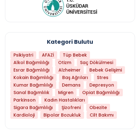
Kategori Bulutu
Psikiyatri
AFAZİ
Tüp Bebek
Alkol Bağımlılığı
Otizm
Saç Dökülmesi
Esrar Bağımlılığı
Alzheimer
Bebek Gelişimi
Kokain Bağımlılığı
Baş Ağrıları
Stres
Kumar Bağımlılığı
Demans
Depresyon
Sanal Bağımlılık
Migren
Opiat Bağımlılığı
Parkinson
Kadın Hastalıkları
Sigara Bağımlılığı
Şizofreni
Obezite
Kardioloji
Bipolar Bozukluk
Cilt Bakımı