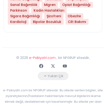
Sanal Bağımlılık
Migren
Opiat Bağımlılığı
Parkinson
Kadın Hastalıkları
Sigara Bağımlılığı
Şizofreni
Obezite
Kardioloji
Bipolar Bozukluk
Cilt Bakımı
©
2026
e-Psikiyatri.com
, bir NPGRUP sitesidir,
Faceebok
Twitter
Youtube
Yukarı Çık
e-Psikiyatri.com bir NPGRUP sitesidir. Bu sitede verilen bilgiler, site
ziyaretçilerinin/hastaların hekimleriyle mevcut ilişkilerini ikame
etmek değil, desteklemek için tasarlanmıştır. Bu sitede yer alan