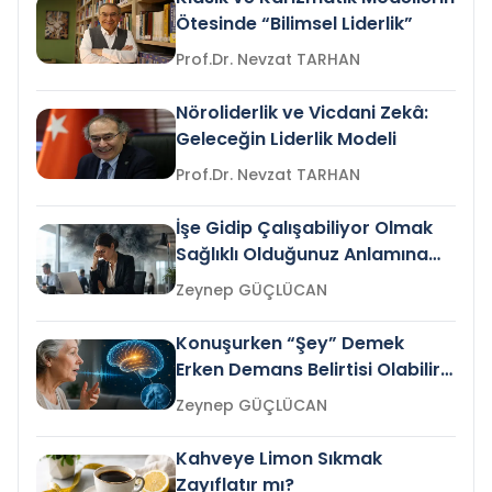
Ötesinde “Bilimsel Liderlik”
Prof.Dr. Nevzat TARHAN
Nöroliderlik ve Vicdani Zekâ:
Geleceğin Liderlik Modeli
Prof.Dr. Nevzat TARHAN
İşe Gidip Çalışabiliyor Olmak
Sağlıklı Olduğunuz Anlamına
Gelir mi?
Zeynep GÜÇLÜCAN
Konuşurken “Şey” Demek
Erken Demans Belirtisi Olabilir
mi?
Zeynep GÜÇLÜCAN
Kahveye Limon Sıkmak
Zayıflatır mı?