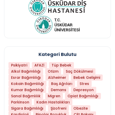
Kategori Bulutu
Psikiyatri
AFAZİ
Tüp Bebek
Alkol Bağımlılığı
Otizm
Saç Dökülmesi
Esrar Bağımlılığı
Alzheimer
Bebek Gelişimi
Kokain Bağımlılığı
Baş Ağrıları
Stres
Kumar Bağımlılığı
Demans
Depresyon
Sanal Bağımlılık
Migren
Opiat Bağımlılığı
Parkinson
Kadın Hastalıkları
Sigara Bağımlılığı
Şizofreni
Obezite
Kardioloji
Bipolar Bozukluk
Cilt Bakımı