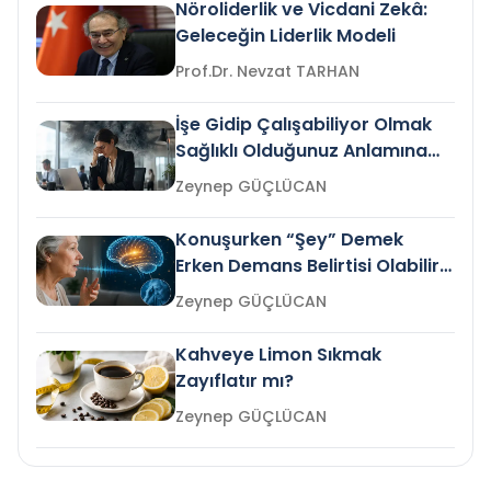
Nöroliderlik ve Vicdani Zekâ:
Geleceğin Liderlik Modeli
Prof.Dr. Nevzat TARHAN
İşe Gidip Çalışabiliyor Olmak
Sağlıklı Olduğunuz Anlamına
Gelir mi?
Zeynep GÜÇLÜCAN
Konuşurken “Şey” Demek
Erken Demans Belirtisi Olabilir
mi?
Zeynep GÜÇLÜCAN
Kahveye Limon Sıkmak
Zayıflatır mı?
Zeynep GÜÇLÜCAN