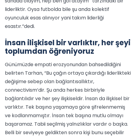
sahada olayım, hep ben gol atayım’ tarzındaki bir
liderliktir. Oysa futbolda bile şu anda kolektif
oyunculuk esas alınıyor yani takım liderliği
esastır.”dedi.
İnsan ilişkisel bir varlıktır, her şeyi
toplumdan öğreniyoruz
Günümüzde empati erozyonundan bahsedildiğini
belirten Tarhan, “Bu çağın ortaya çıkardığı liderlikteki
değişime sebep olan bağlantısallıktır,
connectivism’dir. Şu anda herkes birbiriyle
bağlantılıdır ve her şey ilişkiseldir. İnsan da ilişkisel bir
varlıktır. Tek başına yaşamaya göre şifrelenmemiş
ve kodlanmamıştır. İnsan tek başına mutlu olmayı
başaramaz. Tabii seçilmiş yalnızlıklar vardır o başka.
Belli bir seviyeye geldikten sonra kişi bunu seçebilir