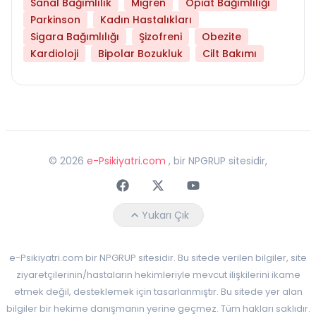
Sanal Bağımlılık
Migren
Opiat Bağımlılığı
Parkinson
Kadın Hastalıkları
Sigara Bağımlılığı
Şizofreni
Obezite
Kardioloji
Bipolar Bozukluk
Cilt Bakımı
©
2026
e-Psikiyatri.com
, bir NPGRUP sitesidir,
Faceebok
Twitter
Youtube
Yukarı Çık
e-Psikiyatri.com bir NPGRUP sitesidir. Bu sitede verilen bilgiler, site
ziyaretçilerinin/hastaların hekimleriyle mevcut ilişkilerini ikame
etmek değil, desteklemek için tasarlanmıştır. Bu sitede yer alan
bilgiler bir hekime danışmanın yerine geçmez. Tüm hakları saklıdır.