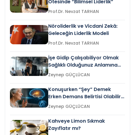
Ötesinde “Bilimsel Liderlik”
Prof.Dr. Nevzat TARHAN
Nöroliderlik ve Vicdani Zekâ:
Geleceğin Liderlik Modeli
Prof.Dr. Nevzat TARHAN
İşe Gidip Çalışabiliyor Olmak
Sağlıklı Olduğunuz Anlamına
Gelir mi?
Zeynep GÜÇLÜCAN
Konuşurken “Şey” Demek
Erken Demans Belirtisi Olabilir
mi?
Zeynep GÜÇLÜCAN
Kahveye Limon Sıkmak
Zayıflatır mı?