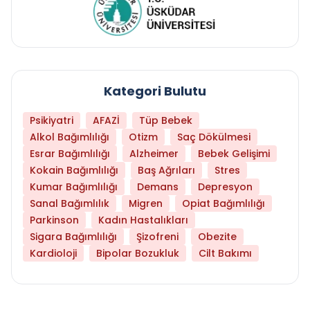
Kategori Bulutu
Psikiyatri
AFAZİ
Tüp Bebek
Alkol Bağımlılığı
Otizm
Saç Dökülmesi
Esrar Bağımlılığı
Alzheimer
Bebek Gelişimi
Kokain Bağımlılığı
Baş Ağrıları
Stres
Kumar Bağımlılığı
Demans
Depresyon
Sanal Bağımlılık
Migren
Opiat Bağımlılığı
Parkinson
Kadın Hastalıkları
Sigara Bağımlılığı
Şizofreni
Obezite
Kardioloji
Bipolar Bozukluk
Cilt Bakımı