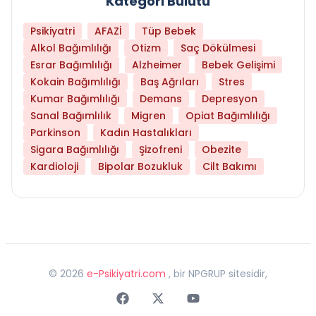
Kategori Bulutu
Psikiyatri
AFAZİ
Tüp Bebek
Alkol Bağımlılığı
Otizm
Saç Dökülmesi
Esrar Bağımlılığı
Alzheimer
Bebek Gelişimi
Kokain Bağımlılığı
Baş Ağrıları
Stres
Kumar Bağımlılığı
Demans
Depresyon
Sanal Bağımlılık
Migren
Opiat Bağımlılığı
Parkinson
Kadın Hastalıkları
Sigara Bağımlılığı
Şizofreni
Obezite
Kardioloji
Bipolar Bozukluk
Cilt Bakımı
©
2026
e-Psikiyatri.com
, bir NPGRUP sitesidir,
Faceebok
Twitter
Youtube