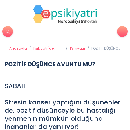
Anasayfa
/
Psikiyatri'de
/
Psikiyatri
/
POZİTİF DÜŞÜNCE
Tedavi
AVUNTU MU?
Yöntemleri
POZİTİF DÜŞÜNCE AVUNTU MU?
SABAH
Stresin kanser yaptığını düşünenler
de, pozitif düşünceyle bu hastalığı
yenmenin mümkün olduğuna
inananlar da yanılıyor!