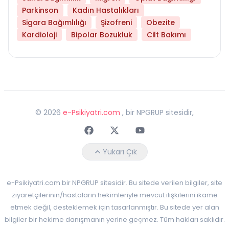
Parkinson
Kadın Hastalıkları
Sigara Bağımlılığı
Şizofreni
Obezite
Kardioloji
Bipolar Bozukluk
Cilt Bakımı
©
2026
e-Psikiyatri.com
, bir NPGRUP sitesidir,
Faceebok
Twitter
Youtube
Yukarı Çık
e-Psikiyatri.com bir NPGRUP sitesidir. Bu sitede verilen bilgiler, site
ziyaretçilerinin/hastaların hekimleriyle mevcut ilişkilerini ikame
etmek değil, desteklemek için tasarlanmıştır. Bu sitede yer alan
bilgiler bir hekime danışmanın yerine geçmez. Tüm hakları saklıdır.