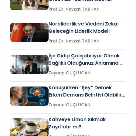
Prof.Dr. Nevzat TARHAN
Nöroliderlik ve Vicdani Zekâ:
Geleceğin Liderlik Modeli
Prof.Dr. Nevzat TARHAN
İşe Gidip Çalışabiliyor Olmak
Sağlıklı Olduğunuz Anlamına
Gelir mi?
Zeynep GÜÇLÜCAN
Konuşurken “Şey” Demek
Erken Demans Belirtisi Olabilir
mi?
Zeynep GÜÇLÜCAN
Kahveye Limon Sıkmak
Zayıflatır mı?