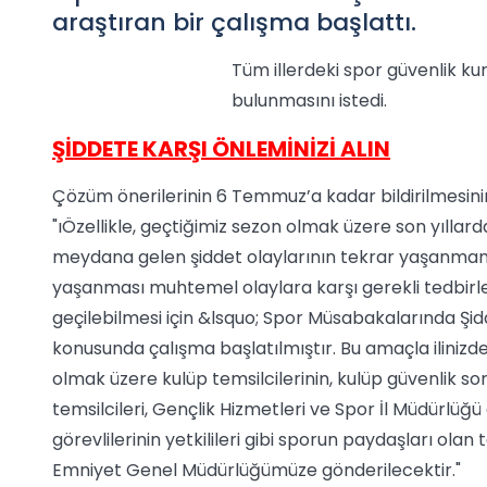
araştıran bir çalışma başlattı.
Tüm illerdeki spor güvenlik kur
bulunmasını istedi.
ŞİDDETE KARŞI ÖNLEMİNİZİ ALIN
Çözüm önerilerinin 6 Temmuz’a kadar bildirilmesinin
"ıÖzellikle, geçtiğimiz sezon olmak üzere son yıll
meydana gelen şiddet olaylarının tekrar yaşanmamas
yaşanması muhtemel olaylara karşı gerekli tedbirler
geçilebilmesi için &lsquo; Spor Müsabakalarında Şi
konusunda çalışma başlatılmıştır. Bu amaçla ilinizde
olmak üzere kulüp temsilcilerinin, kulüp güvenlik sor
temsilcileri, Gençlik Hizmetleri ve Spor İl Müdürlüğ
görevlilerinin yetkilileri gibi sporun paydaşları olan
Emniyet Genel Müdürlüğümüze gönderilecektir."