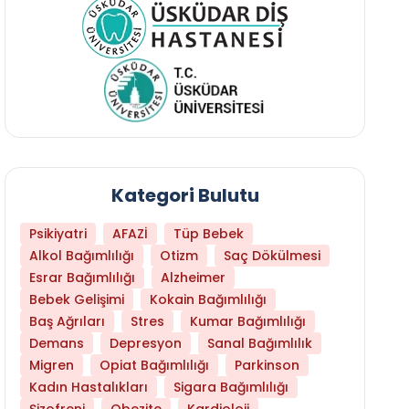
Kategori Bulutu
Psikiyatri
AFAZİ
Tüp Bebek
Alkol Bağımlılığı
Otizm
Saç Dökülmesi
Esrar Bağımlılığı
Alzheimer
Bebek Gelişimi
Kokain Bağımlılığı
Baş Ağrıları
Stres
Kumar Bağımlılığı
Daha Az Protein Tüketmek Yaşlanmayı Yava
Demans
Depresyon
Sanal Bağımlılık
Migren
Opiat Bağımlılığı
Parkinson
Kadın Hastalıkları
Sigara Bağımlılığı