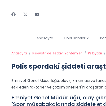
Faceebok
Twitter
Youtube
Anasayfa
Tıbbi Birimler
Kat
Anasayfa
/
Psikiyatri'de Tedavi Yöntemleri
/
Psikiyatri
/
Polis spordaki şiddeti araşt
Emniyet Genel Müdürlüğü, olay çıkmaması ve fanati
etki eden faktörler ve çözüm önerileri"ni araştıran b
Emniyet Genel Müdürlüğü, olay çık
"Spor müsabakalarında şiddete etki 