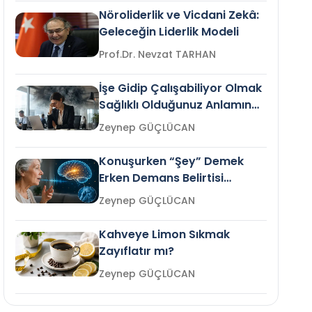
Nöroliderlik ve Vicdani Zekâ:
Geleceğin Liderlik Modeli
Prof.Dr. Nevzat TARHAN
İşe Gidip Çalışabiliyor Olmak
Sağlıklı Olduğunuz Anlamına
Gelir mi?
Zeynep GÜÇLÜCAN
Konuşurken “Şey” Demek
Erken Demans Belirtisi
Olabilir mi?
Zeynep GÜÇLÜCAN
Kahveye Limon Sıkmak
Zayıflatır mı?
Zeynep GÜÇLÜCAN