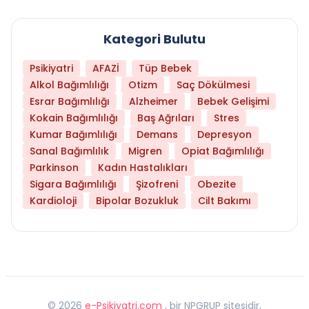
Kategori Bulutu
Psikiyatri
AFAZİ
Tüp Bebek
Alkol Bağımlılığı
Otizm
Saç Dökülmesi
Esrar Bağımlılığı
Alzheimer
Bebek Gelişimi
Kokain Bağımlılığı
Baş Ağrıları
Stres
Kumar Bağımlılığı
Demans
Depresyon
Sanal Bağımlılık
Migren
Opiat Bağımlılığı
Parkinson
Kadın Hastalıkları
Sigara Bağımlılığı
Şizofreni
Obezite
Kardioloji
Bipolar Bozukluk
Cilt Bakımı
©
2026
e-Psikiyatri.com
, bir NPGRUP sitesidir,