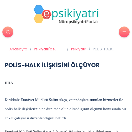
Anasayfa
/
Psikiyatri'de
/
Psikiyatri
/
POLİS-HALK
Tedavi
İLİŞKİSİNİ
Yöntemleri
ÖLÇÜYOR
POLİS-HALK İLİŞKİSİNİ ÖLÇÜYOR
DHA
Kırıkkale Emniyet Müdürü Salim Akça, vatandaşlara sunulan hizmetler ile
polis-halk ilişkilerinin ne durumda olup olmadığının ölçümü konusunda bir
anket çalışması düzenlendiğini belirtti.
Emniyet Müdürü Salim Akça, 1 Nisan-1 Ağustos 2009 tarihleri arasında