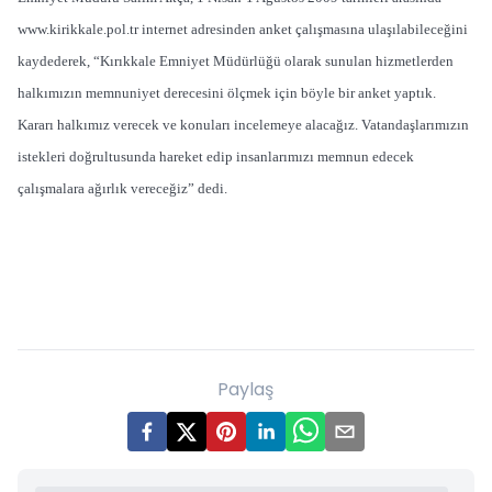
www.kirikkale.pol.tr internet adresinden anket çalışmasına ulaşılabileceğini
kaydederek, “Kırıkkale Emniyet Müdürlüğü olarak sunulan hizmetlerden
halkımızın memnuniyet derecesini ölçmek için böyle bir anket yaptık.
Kararı halkımız verecek ve konuları incelemeye alacağız. Vatandaşlarımızın
istekleri doğrultusunda hareket edip insanlarımızı memnun edecek
çalışmalara ağırlık vereceğiz” dedi.
Paylaş