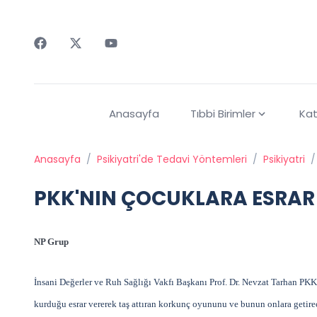
Faceebok
Twitter
Youtube
Anasayfa
Tıbbi Birimler
Kat
Anasayfa
/
Psikiyatri'de Tedavi Yöntemleri
/
Psikiyatri
/
PKK'NIN ÇOCUKLARA ESRAR 
NP Grup
İnsani Değerler ve Ruh Sağlığı Vakfı Başkanı Prof. Dr. Nevzat Tarhan PKK
kurduğu esrar vererek taş attıran korkunç oyununu ve bunun onlara getir