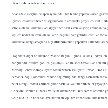
Uğur Canbolat'a değerlendirecek.
Adana'daki uyuşturucu operasyonunda PKK lehine yapılan korsan gösteriler
içirerek cesaretlenmelerini sağlanmasının ardındaki gerçekleri Prof. Ta
satıcısı olarak kullandıkları kişiyi önce nasıl esrara alıştırıp ardından d
kişilere neden ücretsiz olarak verip bağımlı hale getirdiklerini ve sonra 
kullanarak hangi amaçlarla suça ittiklerini bunu yaparken kullandıkları 
Programın diğer bölümünde 'Madde Bağımlılığında Yatarak Tedavi' ele al
hangileridir, birlikte görülen psikolojik ve fiziksel hastalıklar nelerd
Memory Center Nöropsikiyatri Merkezi'nden Psikiyatri Uzmanı Prof. Dr.
Serdar Nuhoğlu olacaklar. Madde bağımlılığında hangi aşamadan sonra ta
neler olduğu, tedavi edilmediğinde hasta ve yakınlarının neler yaşayıp ne
ile seyirci soruları alınacak ve '
iyibakkendine@ulketv.com.tr
' adresine g
0216 633 06 96 nolu danışma hattını arayıp isim ve sorusunu bırakanlara 