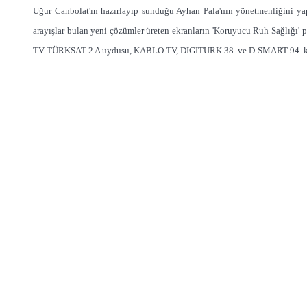
Uğur Canbolat'ın hazırlayıp sunduğu Ayhan Pala'nın yönetmenliğini yap
arayışlar bulan yeni çözümler üreten ekranların 'Koruyucu Ruh Sağlığı
TV TÜRKSAT 2 A uydusu, KABLO TV, DIGITURK 38. ve D-SMART 94. kan