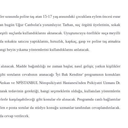
 sırasında polise taş atan 15-17 yaş arasındaki çocuklara eylem öncesi esrar
rhan bugün Uğur Canbolat'a yorumluyor. Tarhan, suç örgütü üyelerinin, sokak
a çeşitli suçlarda kullandıklarını aktaracak. Uyuşturucuyu özellikle suça meyilli
da sokakta satıcısı yaptıklarını, hırsızlık, kapkaç, gasp ve polise taş atmakta
hangi beyin yıkama yöntemlerini kullandıklarını anlatacak.
ınacak. Madde bağımlılığı ne zaman başlar, nasıl gelişir, yatkın kişilikler
ir gibi soruların cevabının aranacağı 'İyi Bak Kendine' programının konukları
 Arıkan ve NPİSTANBUL Nöropsikiyatri Hastanesi'nden Psikiyatri Uzmanı Dr.
rak tedavinin gerektiği, hangi seçeneklerin olduğu, kullanılan yöntemlerin
lerle karşılaşabileceği gibi konular ele alınacak. Programda canlı bağlantılar
elen e posta sorular da stüdyo konuğu uzmanlar tarafından cevaplandırılacak.
da cevap verilecek.