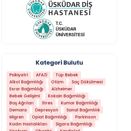
Kategori Bulutu
Psikiyatri
AFAZİ
Tüp Bebek
Alkol Bağımlılığı
Otizm
Saç Dökülmesi
Esrar Bağımlılığı
Alzheimer
Bebek Gelişimi
Kokain Bağımlılığı
Baş Ağrıları
Stres
Kumar Bağımlılığı
Daha Az Protein Tüketmek Yaşlanmayı Yava
Demans
Depresyon
Sanal Bağımlılık
Migren
Opiat Bağımlılığı
Parkinson
Kadın Hastalıkları
Sigara Bağımlılığı