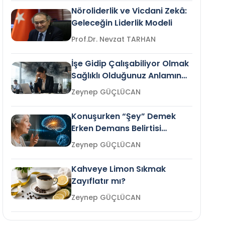
Nöroliderlik ve Vicdani Zekâ:
Geleceğin Liderlik Modeli
Prof.Dr. Nevzat TARHAN
İşe Gidip Çalışabiliyor Olmak
Sağlıklı Olduğunuz Anlamına
Gelir mi?
Zeynep GÜÇLÜCAN
Konuşurken “Şey” Demek
Erken Demans Belirtisi
Olabilir mi?
Zeynep GÜÇLÜCAN
Kahveye Limon Sıkmak
Zayıflatır mı?
Zeynep GÜÇLÜCAN