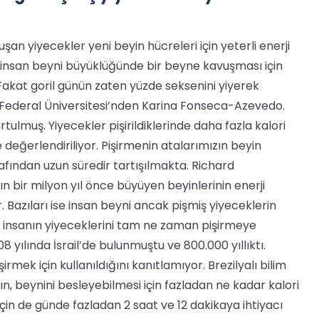
an yiyecekler yeni beyin hücreleri için yeterli enerji
, insan beyni büyüklüğünde bir beyne kavuşması için
Fakat goril günün zaten yüzde seksenini yiyerek
o Federal Üniversitesi’nden Karina Fonseca-Azevedo.
tulmuş. Yiyecekler pişirildiklerinde daha fazla kalori
değerlendiriliyor. Pişirmenin atalarımızın beyin
rafından uzun süredir tartışılmakta. Richard
bir milyon yıl önce büyüyen beyinlerinin enerji
. Bazıları ise insan beyni ancak pişmiş yiyeceklerin
 insanın yiyeceklerini tam ne zaman pişirmeye
08 yılında İsrail’de bulunmuştu ve 800.000 yıllıktı.
rmek için kullanıldığını kanıtlamıyor. Brezilyalı bilim
ın, beynini besleyebilmesi için fazladan ne kadar kalori
çin de günde fazladan 2 saat ve 12 dakikaya ihtiyacı