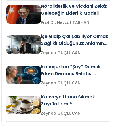
Nöroliderlik ve Vicdani Zekâ:
Geleceğin Liderlik Modeli
Prof.Dr. Nevzat TARHAN
İşe Gidip Çalışabiliyor Olmak
Sağlıklı Olduğunuz Anlamına
Gelir mi?
Zeynep GÜÇLÜCAN
Konuşurken “Şey” Demek
Erken Demans Belirtisi
Olabilir mi?
Zeynep GÜÇLÜCAN
Kahveye Limon Sıkmak
Zayıflatır mı?
Zeynep GÜÇLÜCAN