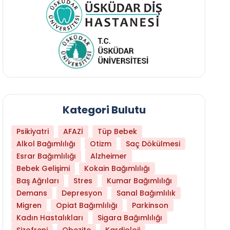
Kategori Bulutu
Psikiyatri
AFAZİ
Tüp Bebek
Alkol Bağımlılığı
Otizm
Saç Dökülmesi
Esrar Bağımlılığı
Alzheimer
Bebek Gelişimi
Kokain Bağımlılığı
Baş Ağrıları
Stres
Kumar Bağımlılığı
Daha Az Protein Tüketmek Yaşlanmayı Yava
Demans
Depresyon
Sanal Bağımlılık
Migren
Opiat Bağımlılığı
Parkinson
Kadın Hastalıkları
Sigara Bağımlılığı