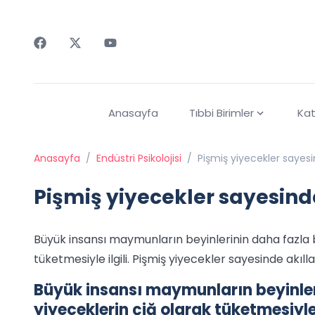
Faceebok
Twitter
Youtube
Anasayfa
Tıbbi Birimler
Kat
Anasayfa
/
Endüstri Psikolojisi
/
Pişmiş yiyecekler sayesi
Pişmiş yiyecekler sayesind
Büyük insansı maymunların beyinlerinin daha fazla 
tüketmesiyle ilgili. Pişmiş yiyecekler sayesinde akılla
Büyük insansı maymunların beyinle
yiyeceklerin çiğ olarak tüketmesiyle 