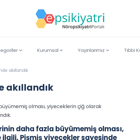
egoriler
Kurumsal
Yayınlarımız
Tıbbi 
nde akıllandık
e akıllandık
büyümemiş olması, yiyeceklerin çiğ olarak
ndık.
rinin daha fazla büyümemiş olması,
ilgili. Pişmiş yiyecekler sayesinde