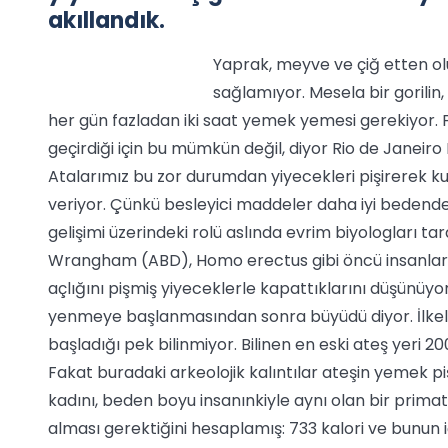
akıllandık.
Yaprak, meyve ve çiğ etten oluş
sağlamıyor. Mesela bir gorilin
her gün fazladan iki saat yemek yemesi gerekiyor. 
geçirdiği için bu mümkün değil, diyor Rio de Janeir
Atalarımız bu zor durumdan yiyecekleri pişirerek kur
veriyor. Çünkü besleyici maddeler daha iyi bedende 
gelişimi üzerindeki rolü aslında evrim biyologları ta
Wrangham (ABD), Homo erectus gibi öncü insanların 
açlığını pişmiş yiyeceklerle kapattıklarını düşünüyor
yenmeye başlanmasından sonra büyüdü diyor. İlkel
başladığı pek bilinmiyor. Bilinen en eski ateş yeri 20
Fakat buradaki arkeolojik kalıntılar ateşin yemek pişi
kadını, beden boyu insanınkiyle aynı olan bir primat
alması gerektiğini hesaplamış: 733 kalori ve bunun i