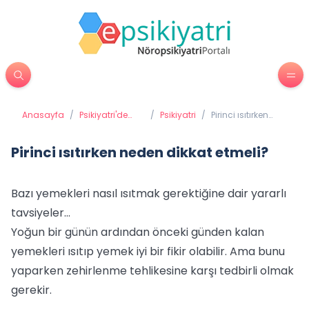
Anasayfa
/
Psikiyatri'de
/
Psikiyatri
/
Pirinci ısıtırken
Tedavi
neden dikkat
Yöntemleri
etmeli?
Pirinci ısıtırken neden dikkat etmeli?
Bazı yemekleri nasıl ısıtmak gerektiğine dair yararlı
tavsiyeler…
Yoğun bir günün ardından önceki günden kalan
yemekleri ısıtıp yemek iyi bir fikir olabilir. Ama bunu
yaparken zehirlenme tehlikesine karşı tedbirli olmak
gerekir.