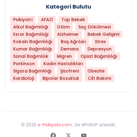
Kategori Bulutu
Psikiyatri
AFAZİ
Tüp Bebek
Alkol Bağımlılığı
Otizm
Saç Dökülmesi
Esrar Bağımlılığı
Alzheimer
Bebek Gelişimi
Kokain Bağımlılığı
Baş Ağrıları
Stres
Kumar Bağımlılığı
Demans
Depresyon
Sanal Bağımlılık
Migren
Opiat Bağımlılığı
Parkinson
Kadın Hastalıkları
Sigara Bağımlılığı
Şizofreni
Obezite
Kardioloji
Bipolar Bozukluk
Cilt Bakımı
©
2026
e-Psikiyatri.com
, bir NPGRUP sitesidir,