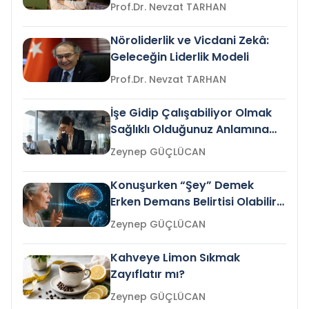
Prof.Dr. Nevzat TARHAN
Nöroliderlik ve Vicdani Zekâ:
Geleceğin Liderlik Modeli
Prof.Dr. Nevzat TARHAN
İşe Gidip Çalışabiliyor Olmak
Sağlıklı Olduğunuz Anlamına
Gelir mi?
Zeynep GÜÇLÜCAN
Konuşurken “Şey” Demek
Erken Demans Belirtisi Olabilir
mi?
Zeynep GÜÇLÜCAN
Kahveye Limon Sıkmak
Zayıflatır mı?
Zeynep GÜÇLÜCAN