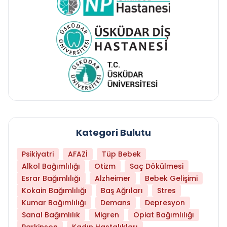
Kategori Bulutu
Psikiyatri
AFAZİ
Tüp Bebek
Alkol Bağımlılığı
Otizm
Saç Dökülmesi
Esrar Bağımlılığı
Alzheimer
Bebek Gelişimi
Kokain Bağımlılığı
Baş Ağrıları
Stres
Kumar Bağımlılığı
Demans
Depresyon
Sanal Bağımlılık
Migren
Opiat Bağımlılığı
Parkinson
Kadın Hastalıkları