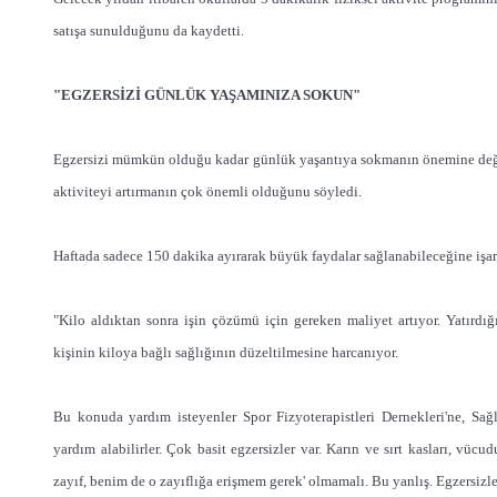
satışa sunulduğunu da kaydetti.
"EGZERSİZİ GÜNLÜK YAŞAMINIZA SOKUN"
Egzersizi mümkün olduğu kadar günlük yaşantıya sokmanın önemine değin
aktiviteyi artırmanın çok önemli olduğunu söyledi.
Haftada sadece 150 dakika ayırarak büyük faydalar sağlanabileceğine işare
"Kilo aldıktan sonra işin çözümü için gereken maliyet artıyor. Yatırdı
kişinin kiloya bağlı sağlığının düzeltilmesine harcanıyor.
Bu konuda yardım isteyenler Spor Fizyoterapistleri Dernekleri'ne, Sağl
yardım alabilirler. Çok basit egzersizler var. Karın ve sırt kasları, vücu
zayıf, benim de o zayıflığa erişmem gerek' olmamalı. Bu yanlış. Egzersizler