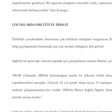
engellememiz gerekiyor. Bu egzersiz programı yüzyıldır vardı, yaptırıyor
tedavisinde kullanıyorduk" diye konuştu.
ÇOCUKLARDA OBEZİTEYE DİKKAT
Özellikle çocuklardaki obezitenin çok tehlikeli olduğunu vurgulayan Ba
bilgi paylaşımında bulunmak için çok faydalı olduğunu dile getirdi.
Sağlıklı bir geleceğe yatırım yapmak için çalıştıklarını anlatan Baltacı, şu
"98-99 yıllarında ABD'de bulunduğum sırada bu ülkenin tehdit altı
yapabilecekleri tartışıldı. Gelecek 10 yıl içinde ölüm sayısı 5'e katlan
nedenle çalışmalarımıza hız verdik. 2006'da Dünya Sağlık Örgütü, İsta
önemli sorunu budur."
Gelecek yıldan itibaren okullarda 5 dakikalık fiziksel aktivite program