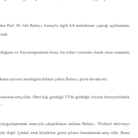
den Prof. Dr. Gül Baltacı, konuyla ilgili AA muhabirine yaptığı açıklamada,
yledi.
 olduğunu ve fizyoterapistlerin bunu, bir tedavi yöntemi olarak uzun zamandır
 hasta sayısını artırdığına dikkati çeken Baltacı, şöyle devam etti:
astalarında artış oldu. Obez kişi gördüğü TV'de gördüğü vücuda benzeyebilmek
."
ygınlaştırmak amacıyla çalıştıklarını anlatan Baltacı, “Fiziksel aktiviteyi
bi değil. Çünkü artık kliniklere gelen pilates hastalarında artış oldu. Bunu