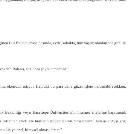
en Gül Baltacı, masa başında, evde, sokakta, tüm yaşam alanlarında günlük
t eden Baltacı, sözlerini şöyle tamamladı:
ğınız ekonomi artıyor. Halbuki bu para daha güzel işlere harcanabilecekken,
ık Bakanlığı veya Hacettepe Üniversitesi'nin internet sitelerine başvurarak
du dik tutar. Özellikle bunların kuvvetlendirilmesi önemli. İşin aslı 'Ayşe çok
in kişiye özel, bireysel olması lazım."