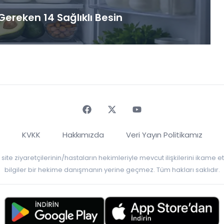
ereken 14 Sağlıklı Besin
Faceebok
Twitter
Youtube
KVKK
Hakkımızda
Veri Yayın Politikamız
r, site ziyaretçilerinin/hastaların hekimleriyle mevcut ilişkilerini ikame
bilgiler bir hekime danışmanın yerine geçmez. Tüm hakları saklıdır.