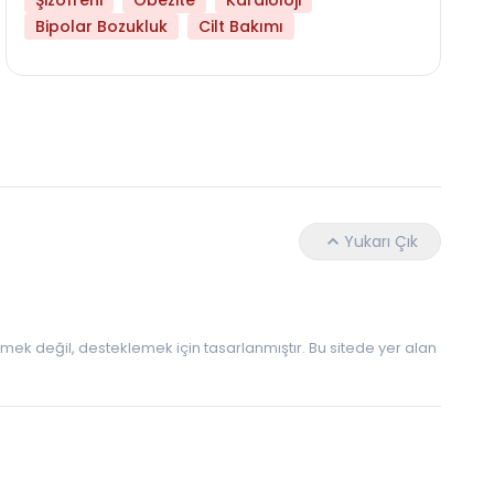
Şizofreni
Obezite
Kardioloji
Bipolar Bozukluk
Cilt Bakımı
Hangi Yaşta Hangi Testi Yaptırmanız Gerekt
Yukarı Çık
 etmek değil, desteklemek için tasarlanmıştır. Bu sitede yer alan