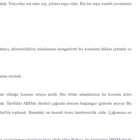
duk. Yüzyıldır var olan top, pilates topu oldu. Biz bu topu özürlü çocukların
ltacı, düzenledikleri uluslararası kongrelerin bu konulara dikkat çekmek ve
nları söyledi:
nda olduğu konusu ortaya atıldı. Biz bilim adamlarının bu konuda neler
acak. Özellikle ABD'de ilkokul çağında obezite başlangıcı giderek artıyor. Bu
nbul'da toplandı. Buradaki en önemli konu hareketsizlik oldu. Çağımızın en
ının uygulanmaya başlayacağını ifade eden Baltacı, bu programın DVD halinde