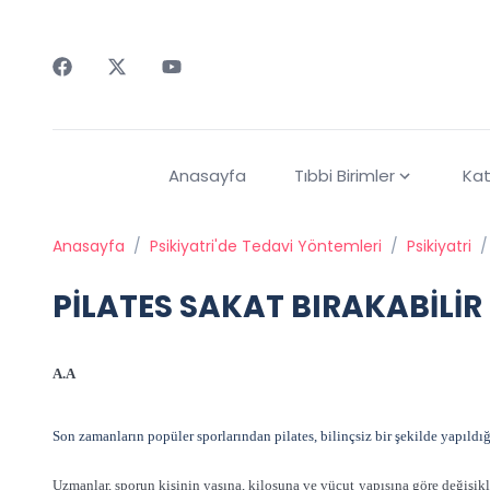
Faceebok
Twitter
Youtube
Anasayfa
Tıbbi Birimler
Kat
Anasayfa
/
Psikiyatri'de Tedavi Yöntemleri
/
Psikiyatri
/
PİLATES SAKAT BIRAKABİLİR
A.A
Son zamanların popüler sporlarından pilates, bilinçsiz bir şekilde yapıldığı
Uzmanlar, sporun kişinin yaşına, kilosuna ve vücut yapısına göre değişikl