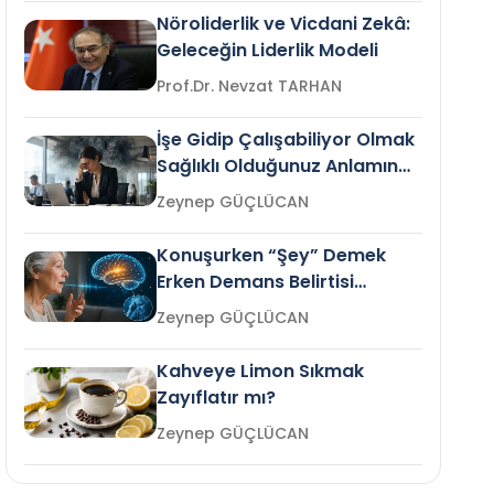
Nöroliderlik ve Vicdani Zekâ:
Geleceğin Liderlik Modeli
Prof.Dr. Nevzat TARHAN
İşe Gidip Çalışabiliyor Olmak
Sağlıklı Olduğunuz Anlamına
Gelir mi?
Zeynep GÜÇLÜCAN
Konuşurken “Şey” Demek
Erken Demans Belirtisi
Olabilir mi?
Zeynep GÜÇLÜCAN
Kahveye Limon Sıkmak
Zayıflatır mı?
Zeynep GÜÇLÜCAN