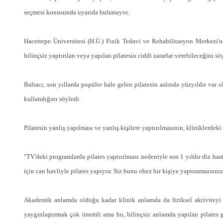
seçmesi konusunda uyarıda bulunuyor.
Hacettepe Üniversitesi (H.Ü.) Fizik Tedavi ve Rehabilitasyon Merkezi'n
bilinçsiz yaptırılan veya yapılan pilatesin ciddi zararlar verebileceğini sö
Baltacı, son yıllarda popüler hale gelen pilatesin aslında yüzyıldır var
kullandığını söyledi.
Pilatesin yanlış yapılması ve yanlış kişilere yaptırılmasının, kliniklerdeki
"TV'deki programlarda pilates yaptırılması nedeniyle son 1 yıldır diz h
için can havliyle pilates yapıyor. Siz bunu obez bir kişiye yaptıramazsınız
Akademik anlamda olduğu kadar klinik anlamda da fiziksel aktiviteyi ya
yaygınlaştırmak çok önemli ama bu, bilinçsiz anlamda yapılan pilates gi