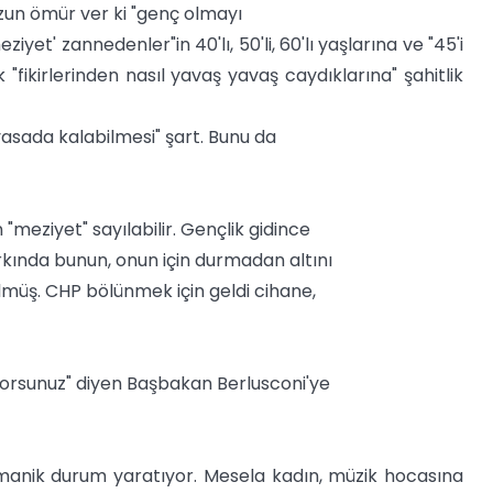
uzun ömür ver ki "genç olmayı
yet' zannedenler"in 40'lı, 50'li, 60'lı yaşlarına ve "45'i
fikirlerinden nasıl yavaş yavaş caydıklarına" şahitlik
yasada kalabilmesi" şart. Bunu da
 "meziyet" sayılabilir. Gençlik gidince
arkında bunun, onun için durmadan altını
bölmüş. CHP bölünmek için geldi cihane,
orsunuz" diyen Başbakan Berlusconi'ye
manik durum yaratıyor. Mesela kadın, müzik hocasına