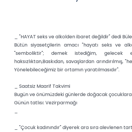
_ "HAYAT seks ve alkolden ibaret değildir" dedi Bül
Bütün siyasetçilerin amacı "hayatı seks ve alk
"semboliktir"; demek istediğim, gelecek en
haksızlıktan,Baskıdan, savaşlardan arındırılmış, "he
Yönelebileceğimiz bir ortamın yaratılmasıdır".
_ Saatsiz Maarif Takvimi
Bugün ve önümüzdeki günlerde doğacak çocuklara 
Günün tatlısı: Vezirparmağı
_
_ "Çocuk kadınındır" diyerek ara sıra alevlenen ta