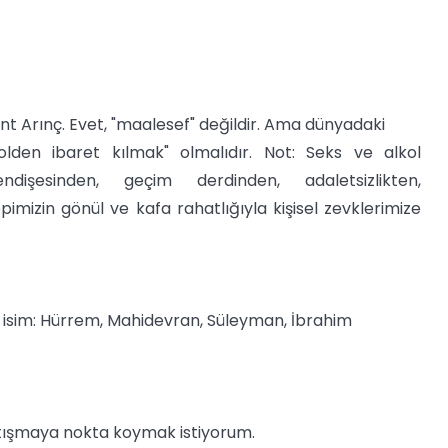
ent Arınç. Evet, "maalesef" değildir. Ama dünyadaki
olden ibaret kılmak" olmalıdır. Not: Seks ve alkol
dişesinden, geçim derdinden, adaletsizlikten,
pimizin gönül ve kafa rahatlığıyla kişisel zevklerimize
isim: Hürrem, Mahidevran, Süleyman, İbrahim
rtışmaya nokta koymak istiyorum.