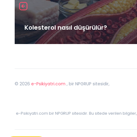
Kolesterol nasıl düşürülür?
©
2026
e-Psikiyatri.com
, bir NPGRUP sitesidir,
e-Psikiyatri.com bir NPGRUP sitesidir. Bu sitede verilen bilgile