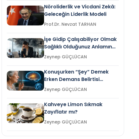
Nöroliderlik ve Vicdani Zekâ:
Geleceğin Liderlik Modeli
Prof.Dr. Nevzat TARHAN
İşe Gidip Çalışabiliyor Olmak
Sağlıklı Olduğunuz Anlamına
Gelir mi?
Zeynep GÜÇLÜCAN
Konuşurken “Şey” Demek
Erken Demans Belirtisi
Olabilir mi?
Zeynep GÜÇLÜCAN
Kahveye Limon Sıkmak
Zayıflatır mı?
Zeynep GÜÇLÜCAN