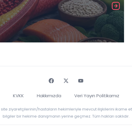
Faceebok
Twitter
Youtube
KVKK
Hakkımızda
Veri Yayın Politikamız
r, site ziyaretçilerinin/hastaların hekimleriyle mevcut ilişkilerini ikame
bilgiler bir hekime danışmanın yerine geçmez. Tüm hakları saklıdır.