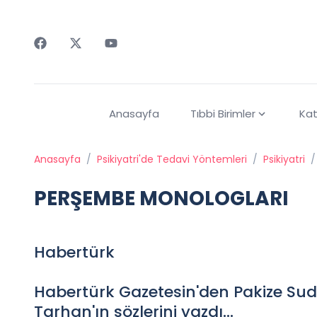
Faceebok
Twitter
Youtube
Anasayfa
Tıbbi Birimler
Kat
Anasayfa
/
Psikiyatri'de Tedavi Yöntemleri
/
Psikiyatri
/
PERŞEMBE MONOLOGLARI
Habertürk
Habertürk Gazetesin'den Pakize Suda
Tarhan'ın sözlerini yazdı...