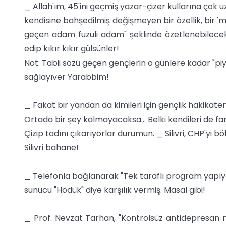
_ Allah'ım, 45'ini geçmiş yazar-çizer kullarına çok 
kendisine bahşedilmiş değişmeyen bir özellik, bir 'mezi
geçen adam fuzuli adam" şeklinde özetlenebilecek "
edip kıkır kıkır gülsünler!
Not: Tabii sözü geçen gençlerin o günlere kadar "pi
sağlayıver Yarabbim!
_ Fakat bir yandan da kimileri için gençlik hakikaten
Ortada bir şey kalmayacaksa... Belki kendileri de f
Çizip tadını çıkarıyorlar durumun. _ Silivri, CHP'yi 
Silivri bahane!
_ Telefonla bağlanarak "Tek taraflı program yapıy
sunucu "Hödük" diye karşılık vermiş. Masal gibi!
_ Prof. Nevzat Tarhan, "Kontrolsüz antidepresan 