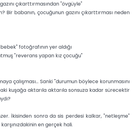
gazını çıkarttırmasından "övgüyle"
? Bir babanın, çocuğunun gazını çıkarttırması neden
 bebek" fotoğrafının yer aldığı
 tutmuş "reverans yapan kız çocuğu"
plamaya çalışması... Sanki "durumun böylece korunmasını
raki kuşağa aktarıla aktarıla sonsuza kadar sürecektir
ıydı?
nzer. İkisinden sonra da sis perdesi kalkar, "netleşme"
 karşınızdakinin en gerçek hali.