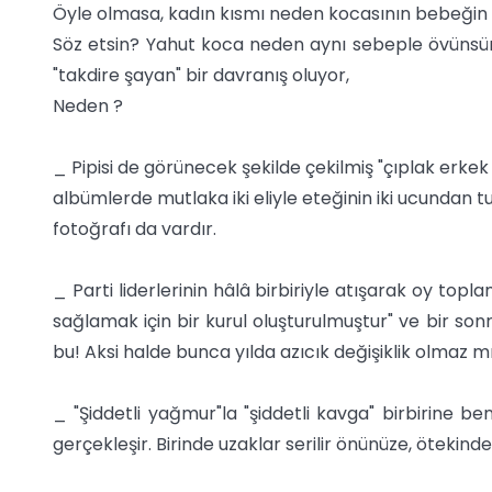
Öyle olmasa, kadın kısmı neden kocasının bebeğin 
Söz etsin? Yahut koca neden aynı sebeple övünsün
"takdire şayan" bir davranış oluyor,
Neden ?
_ Pipisi de görünecek şekilde çekilmiş "çıplak erkek
albümlerde mutlaka iki eliyle eteğinin iki ucundan
fotoğrafı da vardır.
_ Parti liderlerinin hâlâ birbiriyle atışarak oy to
sağlamak için bir kurul oluşturulmuştur" ve bir son
bu! Aksi halde bunca yılda azıcık değişiklik olmaz m
_ "Şiddetli yağmur"la "şiddetli kavga" birbirine be
gerçekleşir. Birinde uzaklar serilir önünüze, ötekinde