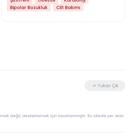
Şizofreni
Obezite
Kardioloji
Bipolar Bozukluk
Cilt Bakımı
Daha Az Protein Tüketmek Yaşlanmayı Yava
Yukarı Çık
 etmek değil, desteklemek için tasarlanmıştır. Bu sitede yer alan