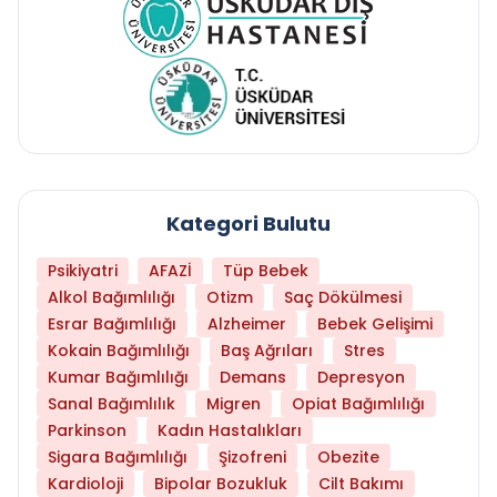
Kategori Bulutu
Psikiyatri
AFAZİ
Tüp Bebek
Alkol Bağımlılığı
Otizm
Saç Dökülmesi
Esrar Bağımlılığı
Alzheimer
Bebek Gelişimi
Kokain Bağımlılığı
Baş Ağrıları
Stres
Kumar Bağımlılığı
Demans
Depresyon
Sanal Bağımlılık
Migren
Opiat Bağımlılığı
Parkinson
Kadın Hastalıkları
Sigara Bağımlılığı
Şizofreni
Obezite
Kardioloji
Bipolar Bozukluk
Cilt Bakımı