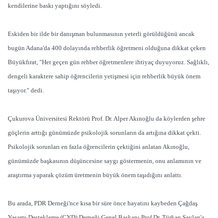
kendilerine baskı yaptığını söyledi.
Eskiden bir ilde bir danışman bulunmasının yeterli görüldüğünü ancak
bugün Adana'da 400 dolayında rehberlik öğretmeni olduğuna dikkat çeken
Büyükfırat, "Her geçen gün rehber öğretmenlere ihtiyaç duyuyoruz. Sağlıklı,
dengeli karaktere sahip öğrencilerin yetişmesi için rehberlik büyük önem
taşıyor." dedi.
Çukurova Üniversitesi Rektörü Prof. Dr. Alper Akınoğlu da köylerden şehre
göçlerin arttığı günümüzde psikolojik sorunların da artığına dikkat çekti.
Psikolojik sorunları en fazla öğrencilerin çektiğini anlatan Akınoğlu,
günümüzde başkasının düşüncesine saygı göstermenin, onu anlamının ve
araştırma yaparak çözüm üretmenin büyük önem taşıdığını anlattı.
Bu arada, PDR Derneği'nce kısa bir süre önce hayatını kaybeden Çağdaş
Yaşamı Destekleme (ÇYD) Derneği Genel Başkanı Prof Dr. Türkan Saylan'a