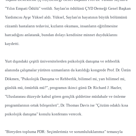
"Yılın Empati Ödülü" verildi. Saylan'ın ödülünü ÇYD Derneği Genel Başkan
Yardımcısı Ayşe Yüksel aldı. Yüksel, Saylan'ın hayatının büyük bölümünü
cüzamlı hastaların tedavisi, kızların okuması, insanların eğitilmesine
harcadığını anlatarak, bundan dolayı kendisine minnet duyduklarını
kaydetti.
Yurt dışındaki çeşitli üniversitelerden psikolojik danışma ve rehberlik
alanında çalışmalar yürüten uzmanların da katıldığı kongrede Prof. Dr. Üstün
Dökmen, "Psikolojik Danışma ve Rehberlik, bilimsel mi, yarı bilimsel mi,
günlük mü, ömürlük mü?", programın ikinci günü Dr. Richard J. Hazler,
"Uluslararası düzeyde kabul gören gençlik şiddetine müdahale ve önleme
programlarının ortak bileşenleri", Dr. Thomas Davis ise "Çözüm odaklı kısa
psikolojik danışma" konulu konferans verecek.
"Bireyden topluma PDR: Seçimlerimiz ve sorumluluklarımız" temasıyla