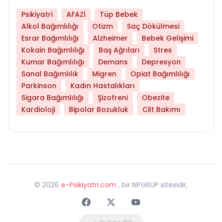
Psikiyatri
AFAZİ
Tüp Bebek
Alkol Bağımlılığı
Otizm
Saç Dökülmesi
Esrar Bağımlılığı
Alzheimer
Bebek Gelişimi
Kokain Bağımlılığı
Baş Ağrıları
Stres
Kumar Bağımlılığı
Demans
Depresyon
Sanal Bağımlılık
Migren
Opiat Bağımlılığı
Parkinson
Kadın Hastalıkları
Sigara Bağımlılığı
Şizofreni
Obezite
Kardioloji
Bipolar Bozukluk
Cilt Bakımı
©
2026
e-Psikiyatri.com
, bir NPGRUP sitesidir,
Faceebok
Twitter
Youtube