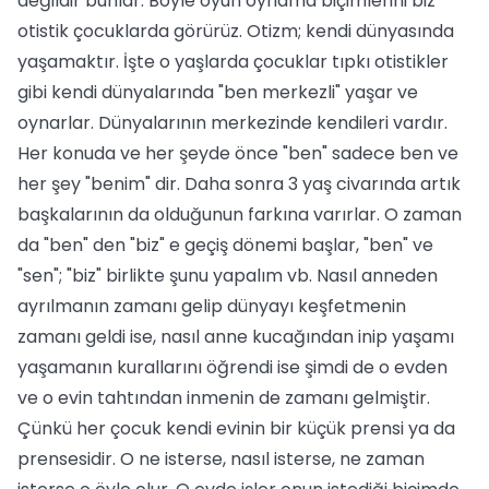
değildir bunlar. Böyle oyun oynama biçimlerini biz
otistik çocuklarda görürüz. Otizm; kendi dünyasında
yaşamaktır. İşte o yaşlarda çocuklar tıpkı otistikler
gibi kendi dünyalarında "ben merkezli" yaşar ve
oynarlar. Dünyalarının merkezinde kendileri vardır.
Her konuda ve her şeyde önce "ben" sadece ben ve
her şey "benim" dir. Daha sonra 3 yaş civarında artık
başkalarının da olduğunun farkına varırlar. O zaman
da "ben" den "biz" e geçiş dönemi başlar, "ben" ve
"sen"; "biz" birlikte şunu yapalım vb. Nasıl anneden
ayrılmanın zamanı gelip dünyayı keşfetmenin
zamanı geldi ise, nasıl anne kucağından inip yaşamı
yaşamanın kurallarını öğrendi ise şimdi de o evden
ve o evin tahtından inmenin de zamanı gelmiştir.
Çünkü her çocuk kendi evinin bir küçük prensi ya da
prensesidir. O ne isterse, nasıl isterse, ne zaman