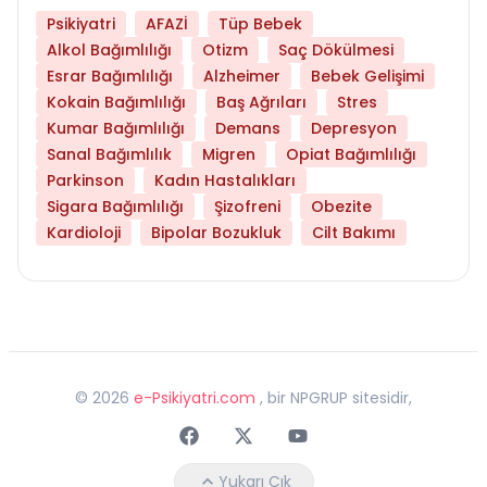
Psikiyatri
AFAZİ
Tüp Bebek
Alkol Bağımlılığı
Otizm
Saç Dökülmesi
Esrar Bağımlılığı
Alzheimer
Bebek Gelişimi
Kokain Bağımlılığı
Baş Ağrıları
Stres
Kumar Bağımlılığı
Demans
Depresyon
Sanal Bağımlılık
Migren
Opiat Bağımlılığı
Parkinson
Kadın Hastalıkları
Sigara Bağımlılığı
Şizofreni
Obezite
Kardioloji
Bipolar Bozukluk
Cilt Bakımı
©
2026
e-Psikiyatri.com
, bir NPGRUP sitesidir,
Faceebok
Twitter
Youtube
Yukarı Çık