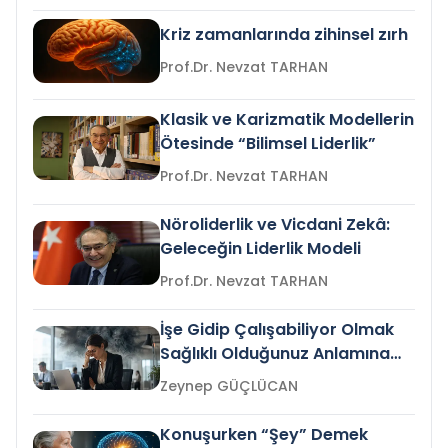
Kriz zamanlarında zihinsel zırh
Prof.Dr. Nevzat TARHAN
Klasik ve Karizmatik Modellerin
Ötesinde “Bilimsel Liderlik”
Prof.Dr. Nevzat TARHAN
Nöroliderlik ve Vicdani Zekâ:
Geleceğin Liderlik Modeli
Prof.Dr. Nevzat TARHAN
İşe Gidip Çalışabiliyor Olmak
Sağlıklı Olduğunuz Anlamına
Gelir mi?
Zeynep GÜÇLÜCAN
Konuşurken “Şey” Demek