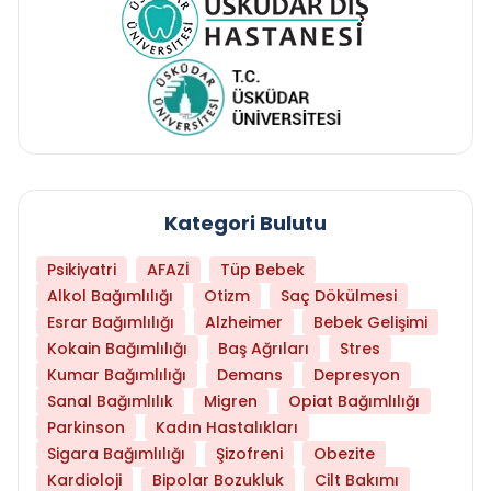
Kategori Bulutu
Psikiyatri
AFAZİ
Tüp Bebek
Alkol Bağımlılığı
Otizm
Saç Dökülmesi
Esrar Bağımlılığı
Alzheimer
Bebek Gelişimi
Kokain Bağımlılığı
Baş Ağrıları
Stres
Kumar Bağımlılığı
Demans
Depresyon
Sanal Bağımlılık
Migren
Opiat Bağımlılığı
Parkinson
Kadın Hastalıkları
Sigara Bağımlılığı
Şizofreni
Obezite
Kardioloji
Bipolar Bozukluk
Cilt Bakımı