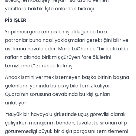
istediği en kötü şey neydi?” sorusuna verilen
yanıtlara baktık. İşte onlardan birkaçı…
PİS İŞLER
Yapılması gereken pis bir iş olduğunda bazı
patronlar buna nasıl yaklaşmaları gerektiğini bilir ve
astlarına havale eder. Marti LaChance “bir bakkalda
rafların altında birikmiş çürüyen fare ölülerini
temizlemek” zorunda kalmış.
Ancak ismini vermek istemeyen başka birinin başına
gelenlerin yanında bu pis iş bile temiz kalıyor.
Quora’nın sorusuna cevabında bu kişi şunları
anlatıyor:
“Büyük bir havayolu şirketinde uçuş görevlisi olarak
çalışırken menajerim benden, tuvalette sifonun alıp
götüremediği büyük bir dışkı parçasını temizlememi