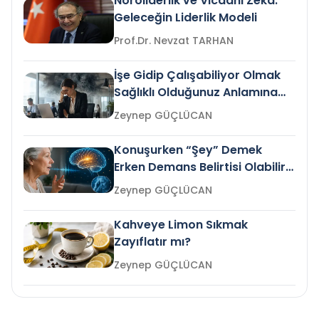
Nöroliderlik ve Vicdani Zekâ:
Geleceğin Liderlik Modeli
Prof.Dr. Nevzat TARHAN
İşe Gidip Çalışabiliyor Olmak
Sağlıklı Olduğunuz Anlamına
Gelir mi?
Zeynep GÜÇLÜCAN
Konuşurken “Şey” Demek
Erken Demans Belirtisi Olabilir
mi?
Zeynep GÜÇLÜCAN
Kahveye Limon Sıkmak
Zayıflatır mı?
Zeynep GÜÇLÜCAN