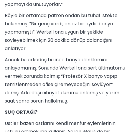
yapmayı da unutuyorlar.”
Böyle bir ortamda patron ondan bu tuhaf istekte
bulunmuş. “Bir genç vardı; en az bir aydır banyo
yapmamıştı”. Wertell ona uygun bir şekilde
söyleyebilmek için 20 dakika dönüp dolandığını
anlatıyor.
Ancak bu arkadaş bu ince banyo denklemini
anlayamamış. Sonunda Wertell ona sert ültimatomu
vermek zorunda kalmış: “Profesör X banyo yapıp
temizlenmeden ofise giremeyeceğini söylüyor”
demiş. Arkadaşı nihayet durumu anlamış ve yarım
saat sonra sorun hallolmuş.
SUÇ ORTAĞI?
Üstler bazen astlarını kendi menfur eylemlerinin
üstünü örtmek için kullanır. Aaron Wallis de bir